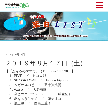
2019年08月17日
２０１９年８月１７日（土）
【「あみるのママで」（13：00～14：30）】
１. PPAP ／ ピコ太郎
２. SEA OF LOVE ／ Honeydrippers
３. ペガサスの朝 ／ 五十嵐浩晃
４. Azure ／ 天野清継
５. 金色のエアプレーン ／ 下成佐登子
６. 夏をあきらめて ／ 研ナオコ
７. 池上線 ／ 西島三重子