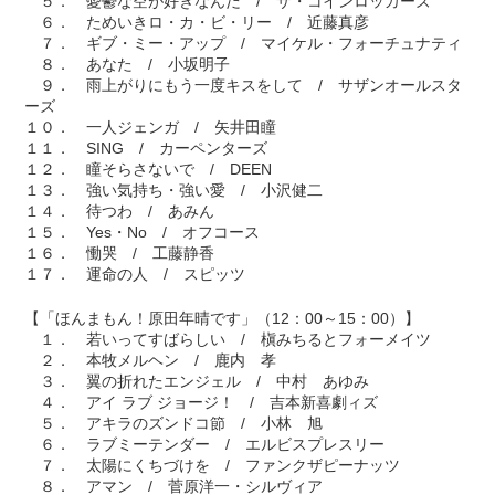
５． 憂鬱な空が好きなんだ / ザ・コインロッカーズ
６． ためいきロ・カ・ビ・リー / 近藤真彦
７． ギブ・ミー・アップ / マイケル・フォーチュナティ
８． あなた / 小坂明子
９． 雨上がりにもう一度キスをして / サザンオールスタ
ーズ
１０． 一人ジェンガ / 矢井田瞳
１１． SING / カーペンターズ
１２． 瞳そらさないで / DEEN
１３． 強い気持ち・強い愛 / 小沢健二
１４． 待つわ / あみん
１５． Yes・No / オフコース
１６． 慟哭 / 工藤静香
１７． 運命の人 / スピッツ
【「ほんまもん！原田年晴です」（12：00～15：00）】
１． 若いってすばらしい / 槇みちるとフォーメイツ
２． 本牧メルヘン / 鹿内 孝
３． 翼の折れたエンジェル / 中村 あゆみ
４． アイ ラブ ジョージ！ / 吉本新喜劇ィズ
５． アキラのズンドコ節 / 小林 旭
６． ラブミーテンダー / エルビスプレスリー
７． 太陽にくちづけを / ファンクザピーナッツ
８． アマン / 菅原洋一・シルヴィア