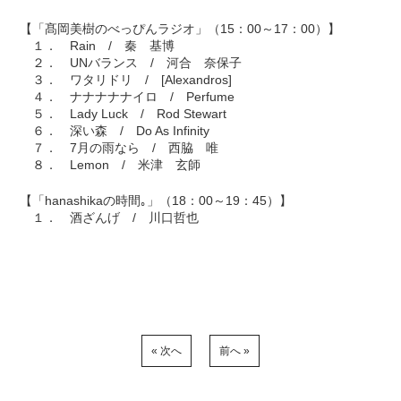
【「髙岡美樹のべっぴんラジオ」（15：00～17：00）】
１． Rain / 秦 基博
２． UNバランス / 河合 奈保子
３． ワタリドリ / [Alexandros]
４． ナナナナナイロ / Perfume
５． Lady Luck / Rod Stewart
６． 深い森 / Do As Infinity
７． 7月の雨なら / 西脇 唯
８． Lemon / 米津 玄師
【「hanashikaの時間｡」（18：00～19：45）】
１． 酒ざんげ / 川口哲也
« 次へ
前へ »