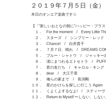
２０１９年７月５日（金）
本日のオンエア楽曲です☆
【「“新しいおとなの朝に”ハッピー・プラス」
１． For the moment / Every Little Th
２． スターズ / シンプリー・レッド
３． Chance! / 白井貴子
４． ７月７日、晴れ / DREAMS COM
５． ブルー・シャトウ / ジャッキー
６． 渚にまつわるエトセトラ / PUFF
７． 君の友だち / キャロル・キング
８． dear / 大江千里
９． 俺らの家まで / 長渕剛
１０． 星のかけらを探しに行こう Again 
１１． くよくよするなよ! / スティー
１２． Return to Myself 〜しない、