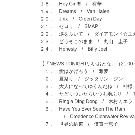
１８． Hey Girl!!!! / 有華
１９． Dreams / Van Halen
２０． Jinx / Green Day
２１． セロリ / SMAP
２２． 涙をふいて / ダイアモンド☆ユ
２３． どうぞこのまま / 丸山 圭子
２４． Honesty / Billy Joel
【「NEWS TONIGHTいいおとな」（21:00～
１． 愛はかげろう / 雅夢
２． 夏祭り / ジッタリン・ジン
３． 大人になってゆくんだね / 神様
４． たどりついたらいつも雨ふり / 
５． Ring a Ding Dong / 木村カエラ
６． Have You Ever Seen The Rain
/ Creedence Clearwater Reviva
７． 世界の約束 / 倍賞千恵子