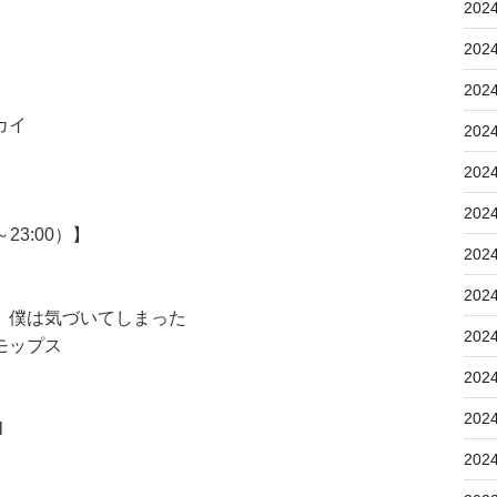
202
202
202
カイ
202
202
202
23:00）】
202
202
、僕は気づいてしまった
202
モップス
202
202
l
202