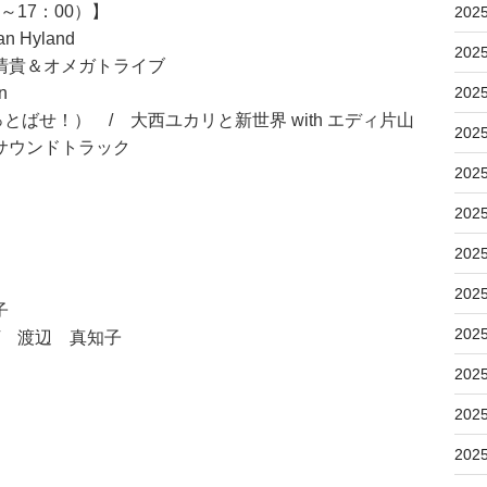
～17：00）】
202
Hyland
202
清貴＆オメガトライブ
n
202
せ！） / 大西ユカリと新世界 with エディ片山
202
サウンドトラック
202
202
202
202
子
202
～ / 渡辺 真知子
202
202
202