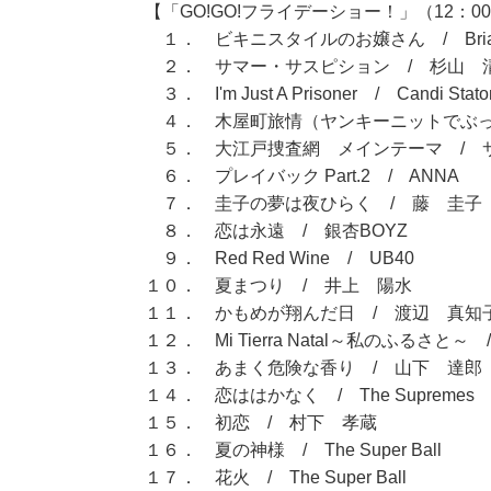
【「GO!GO!フライデーショー！」（12：00
１． ビキニスタイルのお嬢さん / Brian 
２． サマー・サスピション / 杉山 
３． I'm Just A Prisoner / Candi Stato
４． 木屋町旅情（ヤンキーニットでぶっとば
５． 大江戸捜査網 メインテーマ / 
６． プレイバック Part.2 / ANNA
７． 圭子の夢は夜ひらく / 藤 圭子
８． 恋は永遠 / 銀杏BOYZ
９． Red Red Wine / UB40
１０． 夏まつり / 井上 陽水
１１． かもめが翔んだ日 / 渡辺 真知
１２． Mi Tierra Natal～私のふるさと
１３． あまく危険な香り / 山下 達郎
１４． 恋ははかなく / The Supremes
１５． 初恋 / 村下 孝蔵
１６． 夏の神様 / The Super Ball
１７． 花火 / The Super Ball