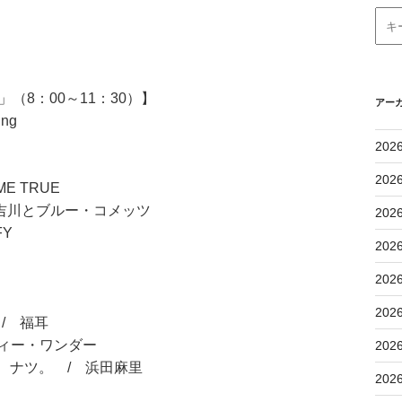
（8：00～11：30）】
アー
ing
202
202
E TRUE
吉川とブルー・コメッツ
202
Y
202
202
202
/ 福耳
ヴィー・ワンダー
202
しない、ナツ。 / 浜田麻里
202