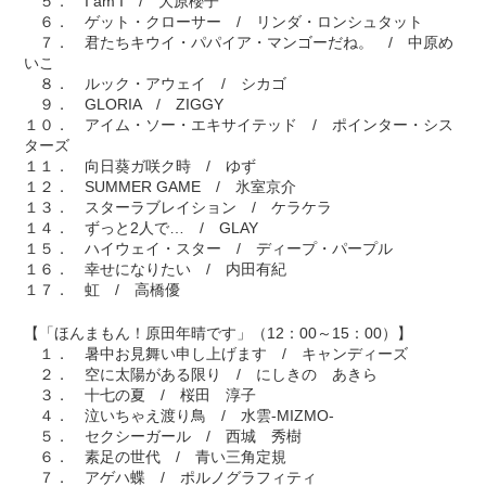
５． I am I / 大原櫻子
６． ゲット・クローサー / リンダ・ロンシュタット
７． 君たちキウイ・パパイア・マンゴーだね。 / 中原め
いこ
８． ルック・アウェイ / シカゴ
９． GLORIA / ZIGGY
１０． アイム・ソー・エキサイテッド / ポインター・シス
ターズ
１１． 向日葵ガ咲ク時 / ゆず
１２． SUMMER GAME / 氷室京介
１３． スターラブレイション / ケラケラ
１４． ずっと2人で… / GLAY
１５． ハイウェイ・スター / ディープ・パープル
１６． 幸せになりたい / 内田有紀
１７． 虹 / 高橋優
【「ほんまもん！原田年晴です」（12：00～15：00）】
１． 暑中お見舞い申し上げます / キャンディーズ
２． 空に太陽がある限り / にしきの あきら
３． 十七の夏 / 桜田 淳子
４． 泣いちゃえ渡り鳥 / 水雲-MIZMO-
５． セクシーガール / 西城 秀樹
６． 素足の世代 / 青い三角定規
７． アゲハ蝶 / ポルノグラフィティ