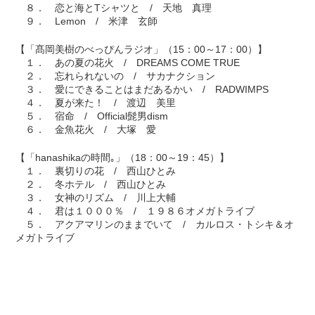
８． 恋と海とTシャツと / 天地 真理
９． Lemon / 米津 玄師
【「髙岡美樹のべっぴんラジオ」（15：00～17：00）】
１． あの夏の花火 / DREAMS COME TRUE
２． 忘れられないの / サカナクション
３． 愛にできることはまだあるかい / RADWIMPS
４． 夏が来た！ / 渡辺 美里
５． 宿命 / Official髭男dism
６． 金魚花火 / 大塚 愛
【「hanashikaの時間｡」（18：00～19：45）】
１． 裏切りの花 / 西山ひとみ
２． 冬ホテル / 西山ひとみ
３． 女神のリズム / 川上大輔
４． 君は１０００％ / １９８６オメガトライブ
５． アクアマリンのままでいて / カルロス・トシキ＆オ
メガトライブ