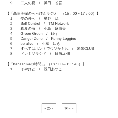
９． 二人の夏 / 浜田 省吾
【「髙岡美樹のべっぴんラジオ」（15：00～17：00）】
１． 夢の外へ / 星野 源
２． Self Control / TM Network
３． 真夏の海 / 小島 麻由美
４． Green Green / ゆず
５． Danger Zone / Kenny Loggins
６． be alive / 小柳 ゆき
７． すべてはホントでウソかもね / 米米CLUB
８． ドレミソラシド / 日向坂46
【「hanashikaの時間｡」（18：00～19：45）】
１． そやけど / 浅田あつこ
« 次へ
前へ »