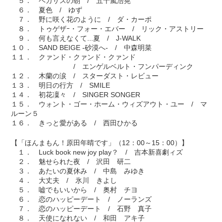
５． ペガサスの朝 / 五十嵐浩晃
６． 夏色 / ゆず
７． 野に咲く花のように / ダ・カーポ
８． トゥゲザｰ・フォー・エバー / リック・アストリー
９． 何も言えなくて...夏 / J-WALK
１０． SAND BEIGE -砂漠へ- / 中森明菜
１１． クァンド・クァンド・クァンド
/ エンゲルベルト・フンパーディンク
１２． 木蘭の涙 / スターダスト・レビュー
１３． 明日の行方 / SMILE
１４． 初花凜々 / SINGER SONGER
１５． ウォント・ゴー・ホーム・ウィズアウト・ユー / マ
ルーン５
１６． きっと愛がある / 西田ひかる
【「ほんまもん！原田年晴です」（12：00～15：00）】
１． Luck book new joy play？ / 吉本新喜劇ィズ
２． 魅せられた夜 / 沢田 研二
３． あたいの夏休み / 中島 みゆき
４． 大丈夫 / 氷川 きよし
５． 嘘でもいいから / 奥村 チヨ
６． 恋のハッピーデート / ノーランズ
７． 恋のハッピーデート / 石野 真子
８． 天使になれない / 和田 アキ子