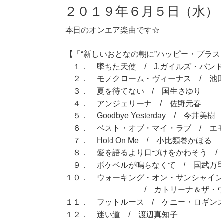
２０１９年６月５日（水）
本日のオンエア楽曲です☆
【「“新しいおとなの朝に”ハッピー・プラス」
１． 墜ちた天使 / J.ガイルズ・バン
２． モノクローム・ヴィーナス / 池
３． 夏を待てない / 国生さゆり
４． アンジェリーナ / 佐野元春
５． Goodbye Yesterday / 今井美樹
６． ベスト・オブ・マイ・ラブ / エ
７． Hold On Me / 小比類巻かほる
８． 愛を語るより口づけをかわそう / 
９． ポケベルが鳴らなくて / 国武万
１０． ウォーキング・オン・サンシャ
/ カトリーナ＆ザ・ウェ
１１． フットルース / ケニー・ロギン
１２． 迷い道 / 渡辺真知子