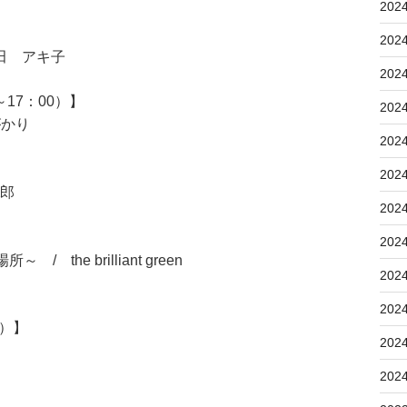
202
202
田 アキ子
202
17：00）】
202
がかり
202
202
次郎
202
202
～ / the brilliant green
202
202
5）】
202
202