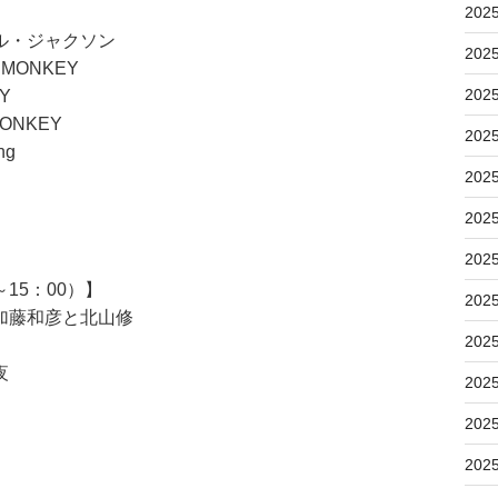
202
ル・ジャクソン
202
 MONKEY
202
Y
ONKEY
202
ng
202
202
202
15：00）】
202
加藤和彦と北山修
202
夜
202
202
202