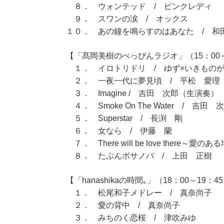
８． ウォンテッド / ピンクレディ
９． スワンの涙 / オックス
１０． あの鐘を鳴らすのはあなた / 和
【「髙岡美樹のべっぴんラジオ」（15：00～
１． イロトリドリ / ゆず×いきもの
２． 一夜一代に夢見頃 / 平松 愛理
３． Imagine / 吉田 次郎（生演奏）
４． Smoke On The Water / 吉田 
５． Superstar / 長渕 剛
６． 女なら / 伊藤 蘭
７． There will be love there～愛のある場所
８． たぶんボサノバ / 上田 正樹
【「hanashikaの時間｡」（18：00～19：4
１． 松尾和子メドレー / 真奈尚子
２． 愛の背中 / 真奈尚子
３． みちのく恋桜 / 津吹みゆ