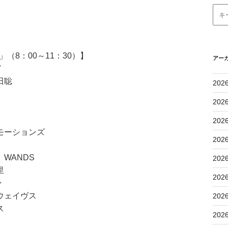
（8：00～11：30）】
アー
ド
田聡
202
202
202
モーションズ
202
WANDS
202
里
202
イン
イヴス
202
ス
202