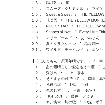
１３． GUTS! / 嵐
１４． スムーズ・クリミナル / マイケ
１５． Sweet & Sweet / THE YELLOW
１６． 花吹雪 / THE YELLOW MONKE
１７． ROCK STAR / THE YELLOW M
１８． Shapes of love / Every Little Thi
１９． マリーゴールド / あいみょん
２０． 夏のクラクション / 稲垣潤一
２１． ワイルド・チャイルド / エンヤ
【「ほんまもん！原田年晴です」（12：00～
１． あの素晴らしい愛をもう一度 / 
２． 愛は君 / 井上 陽水
３． そのままの君でいて / 岡本 真
４． 私鉄沿線 / 野口 五郎
５． 恋のしずく / 伊東 ゆかり
６． True Love / 藤井 フミヤ
７． ヤン坊マー坊の歌 / 中森 孝子