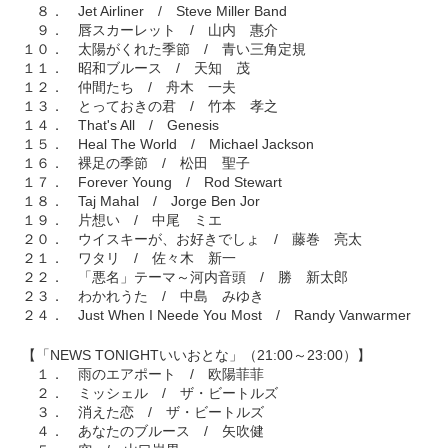
８． Jet Airliner / Steve Miller Band
９． 唇スカーレット / 山内 惠介
１０． 太陽がくれた季節 / 青い三角定規
１１． 昭和ブルース / 天知 茂
１２． 仲間たち / 舟木 一夫
１３． とっておきの君 / 竹本 孝之
１４． That's All / Genesis
１５． Heal The World / Michael Jackson
１６． 裸足の季節 / 松田 聖子
１７． Forever Young / Rod Stewart
１８． Taj Mahal / Jorge Ben Jor
１９． 片想い / 中尾 ミエ
２０． ウイスキーが、お好きでしょ / 藤巻 亮太
２１． ワタリ / 佐々木 新一
２２． 「悪名」テーマ～河内音頭 / 勝 新太郎
２３． わかれうた / 中島 みゆき
２４． Just When I Neede You Most / Randy Vanwarmer
【「NEWS TONIGHTいいおとな」（21:00～23:00）】
１． 雨のエアポート / 欧陽菲菲
２． ミッシェル / ザ・ビートルズ
３． 消えた恋 / ザ・ビートルズ
４． あなたのブルース / 矢吹健