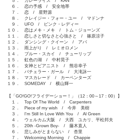
５． カレーライス / KAN
６． 恋の予感 / 安全地帯
７． 恋 / 星野源
８． クレイジー・フォー・ユー / マドンナ
９． UFO / ピンク・レディー
１０． 恋はメキ・メキ / トム・ジョーンズ
１１． 恋しさと切なさと心強さと / 篠原涼子
１２． ダンシング・クイーン / アバ
１３． 雨上がり / レミオロメン
１４． ブルー・スカイ / チューリップ
１５． 虹色の湖 / 中村晃子
１６． 女神とピアニスト / 熊谷幸子
１７． バチェラー・ガール / 大滝詠一
１８． マスカレード / カーペンターズ
１９． SOMEDAY / 横山輝一
【「GO!GO!フライデーショー！」（12：00～17：00）】
１． Top Of The World / Carpenters
２． Piece of my wish / 今井 美樹
３． I'm Still In Love With You / Al Green
４． ウェルカム大阪 / 大西 ユカリ、平松邦夫
５． 20th -Grown Boy- / 藤木直人
６． 悲しみがとまらない / 杏里
７． Welcoming Morning / Chappie