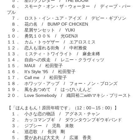
５． 星のラブレター / THE BOOM
６． スモーク・オン・ザ・ウォーター / ディープ・パー
プル
７． ロスト・イン・ユア・アイズ / デビー・ギブソン
８． 花の名 / BUMP OF CHICKEN
９． 星屑サンセット / YUKI
１０． 勇気１００％ / 光GENJI
１１． カム・トゥゲザー / エアロスミス
１２． 恋人も濡れる街角 / 中村雅俊
１３． ミスティ・トワイライト / 麻倉未稀
１４． 自由への疾走 / レニー・クラヴィッツ
１５． MAUI / 松田聖子
１６． It's Style '95 / 松田聖子
１７． Call me / 松田聖子
１８． ホワッツ・アップ / フォー・ノン・ブロンズ
１９． 風をあつめて / はっぴいえんど
２０． Love Somebody / 織田裕二withマキシ・プリースト
【「ほんまもん！原田年晴です」（12：00～15：00）】
１． 小さな恋の物語 / アグネス・チャン
２． カッコマンブギ / ダウンタウンブギウギバンド
３． ジプシー / 児島 未散
４． 巡恋歌 / 長渕 剛
５． 愛があれば大丈夫 / 広瀬 香美