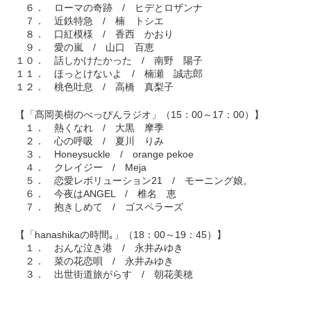
６． ローマの奇跡 / ヒデとロザンナ
７． 近鉄特急 / 楠 トシエ
８． 口紅模様 / 香西 かおり
９． 愛の嵐 / 山口 百恵
１０． 話しかけたかった / 南野 陽子
１１． ほっとけないよ / 楠瀬 誠志郎
１２． 桃色吐息 / 高橋 真梨子
【「髙岡美樹のべっぴんラジオ」（15：00～17：00）】
１． 熱くなれ / 大黒 摩季
２． 心の呼吸 / 夏川 りみ
３． Honeysuckle / orange pekoe
４． クレイジー / Meja
５． 恋愛レボリューション21 / モーニング娘。
６． 今夜はANGEL / 椎名 恵
７． 抱きしめて / ゴスペラーズ
【「hanashikaの時間｡」（18：00～19：45）】
１． おんな泣き港 / 永井みゆき
２． 菜の花恋唄 / 永井みゆき
３． 出世街道旅がらす / 朝花美穂