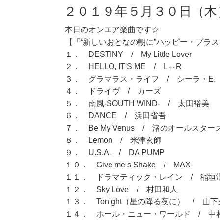
２０１９年５月３０日（木
本日のオンエア楽曲です☆
【「“新しいおとなの朝に”ハッピー・プラス」
１． DESTINY / My Little Lover
２． HELLO, IT'S ME / L⇔R
３． グラマラス・ライフ / シーラ・E.
４． ドライヴ / カーズ
５． 南風-SOUTH WIND- / 太田裕美
６． DANCE / 浜田省吾
７． Be My Venus / 渚のオールスター
８． Lemon / 米津玄師
９． U.S.A. / DA PUMP
１０． Give me s Shake / MAX
１１． ドラマティック・レイン / 稲垣
１２． Sky Love / 村田和人
１３． Tonight（星の降る夜に） / 山
１４． ホール・ニュー・ワールド / 中