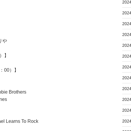
202
202
202
202
りや
202
5）】
202
202
3：00）】
202
202
ie Brothers
nes
202
202
 Learns To Rock
202