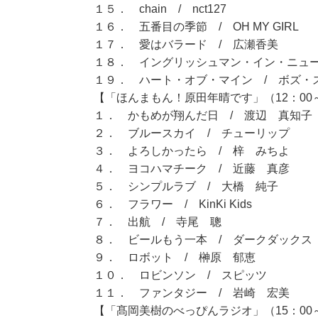
１５． chain / nct127
１６． 五番目の季節 / OH MY GIRL
１７． 愛はバラード / 広瀬香美
１８． イングリッシュマン・イン・ニュー
１９． ハート・オブ・マイン / ボズ・
【「ほんまもん！原田年晴です」（12：00～
１． かもめが翔んだ日 / 渡辺 真知子
２． ブルースカイ / チューリップ
３． よろしかったら / 梓 みちよ
４． ヨコハマチーク / 近藤 真彦
５． シンプルラブ / 大橋 純子
６． フラワー / KinKi Kids
７． 出航 / 寺尾 聰
８． ビールもう一本 / ダークダックス
９． ロボット / 榊原 郁恵
１０． ロビンソン / スピッツ
１１． ファンタジー / 岩崎 宏美
【「髙岡美樹のべっぴんラジオ」（15：00～