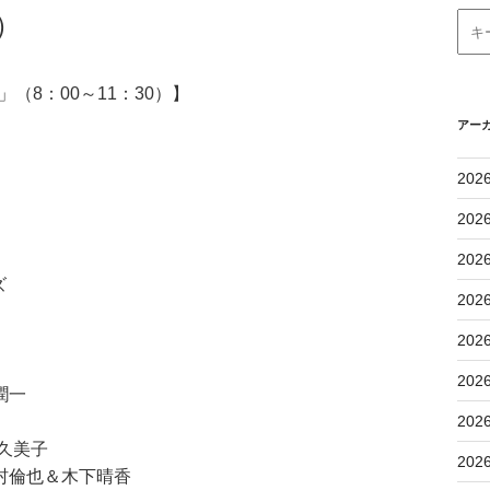
）
（8：00～11：30）】
アー
202
202
202
ズ
202
202
202
潤一
202
下久美子
202
村倫也＆木下晴香