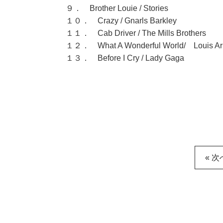
９． Brother Louie / Stories
１０． Crazy / Gnarls Barkley
１１． Cab Driver / The Mills Brothers
１２． What A Wonderful World/ Louis Ar
１３． Before I Cry / Lady Gaga
« 次