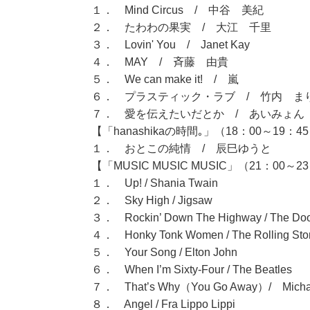
１． Mind Circus / 中谷 美紀
２． たわわの果実 / 大江 千里
３． Lovin' You / Janet Kay
４． MAY / 斉藤 由貴
５． We can make it! / 嵐
６． プラスティック・ラブ / 竹内 ま
７． 愛を伝えたいだとか / あいみょん
【「hanashikaの時間｡」（18：00～19：4
１． おとこの純情 / 辰巳ゆうと
【「MUSIC MUSIC MUSIC」（21：00～2
１． Up! / Shania Twain
２． Sky High / Jigsaw
３． Rockin’ Down The Highway / The Doob
４． Honky Tonk Women / The Rolling Sto
５． Your Song / Elton John
６． When I’m Sixty-Four / The Beatles
７． That’s Why（You Go Away）/ Michael
８． Angel / Fra Lippo Lippi