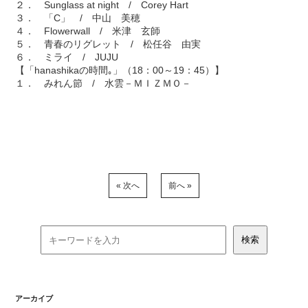
２． Sunglass at night / Corey Hart
３． 「C」 / 中山 美穂
４． Flowerwall / 米津 玄師
５． 青春のリグレット / 松任谷 由実
６． ミライ / JUJU
【「hanashikaの時間｡」（18：00～19：45）】
１． みれん節 / 水雲－ＭＩＺＭＯ－
« 次へ
前へ »
アーカイブ