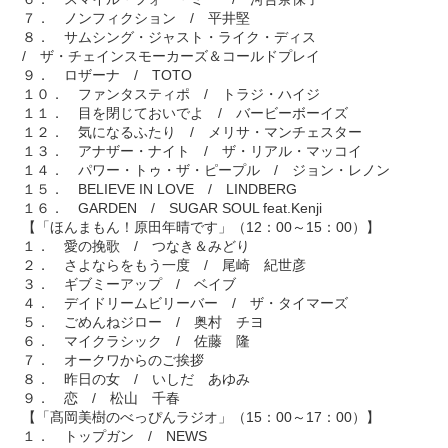
７． ノンフィクション / 平井堅
８． サムシング・ジャスト・ライク・ディス
/ ザ・チェインスモーカーズ＆コールドプレイ
９． ロザーナ / TOTO
１０． ファンタスティポ / トラジ・ハイジ
１１． 目を閉じておいでよ / バービーボーイズ
１２． 気になるふたり / メリサ・マンチェスター
１３． アナザー・ナイト / ザ・リアル・マッコイ
１４． パワー・トゥ・ザ・ピープル / ジョン・レノン
１５． BELIEVE IN LOVE / LINDBERG
１６． GARDEN / SUGAR SOUL feat.Kenji
【「ほんまもん！原田年晴です」（12：00～15：00）】
１． 愛の挽歌 / つなき＆みどり
２． さよならをもう一度 / 尾崎 紀世彦
３． ギブミーアップ / ベイブ
４． デイドリームビリーバー / ザ・タイマーズ
５． ごめんねジロー / 奥村 チヨ
６． マイクラシック / 佐藤 隆
７． オークワからのご挨拶
８． 昨日の女 / いしだ あゆみ
９． 恋 / 松山 千春
【「髙岡美樹のべっぴんラジオ」（15：00～17：00）】
１． トップガン / NEWS