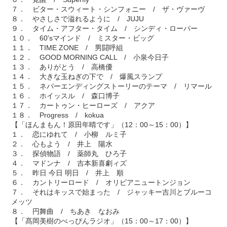
７． ビター・スウィート・シンフォニー / ザ・ヴァーヴ
８． やさしさで溢れるように / JUJU
９． タイム・アフター・タイム / シンディ・ローパー
１０． 60'sマインド / ミスター・ビッグ
１１． TIME ZONE / 男闘呼組
１２． GOOD MORNING CALL / 小泉今日子
１３． ありがとう / 高橋優
１４． 大きな玉ねぎの下で / 爆風スランプ
１５． ネバーエンディングストーリーのテーマ / リマール
１６． ホイッスル / 森口博子
１７． カートゥン・ヒーローズ / アクア
１８． Progress / kokua
【「ほんまもん！原田年晴です」（12：00～15：00）】
１． 恋にゆれて / 小柳 ルミ子
２． 心もよう / 井上 陽水
３． 探偵物語 / 薬師丸 ひろ子
４． マドンナ / 吉本新喜劇ィズ
５． 昨日 今日 明日 / 井上 順
６． カントリーロード / オリビアニュートンジョン
７． それはキッスで始まった / ジャッキー吉川とブルーコ
メッツ
８． 円舞曲 / ちあき なおみ
【「髙岡美樹のべっぴんラジオ」（15：00～17：00）】