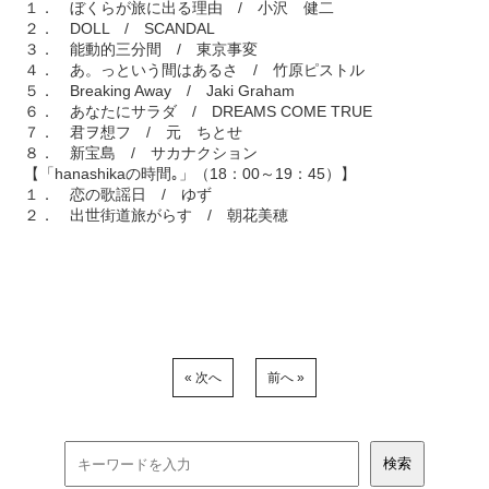
１． ぼくらが旅に出る理由 / 小沢 健二
２． DOLL / SCANDAL
３． 能動的三分間 / 東京事変
４． あ。っという間はあるさ / 竹原ピストル
５． Breaking Away / Jaki Graham
６． あなたにサラダ / DREAMS COME TRUE
７． 君ヲ想フ / 元 ちとせ
８． 新宝島 / サカナクション
【「hanashikaの時間｡」（18：00～19：45）】
１． 恋の歌謡日 / ゆず
２． 出世街道旅がらす / 朝花美穂
« 次へ
前へ »