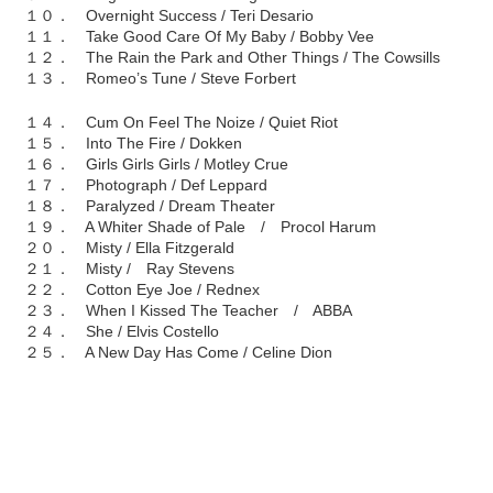
１０． Overnight Success / Teri Desario
１１． Take Good Care Of My Baby / Bobby Vee
１２． The Rain the Park and Other Things / The Cowsills
１３． Romeo’s Tune / Steve Forbert
１４． Cum On Feel The Noize / Quiet Riot
１５． Into The Fire / Dokken
１６． Girls Girls Girls / Motley Crue
１７． Photograph / Def Leppard
１８． Paralyzed / Dream Theater
１９． A Whiter Shade of Pale / Procol Harum
２０． Misty / Ella Fitzgerald
２１． Misty / Ray Stevens
２２． Cotton Eye Joe / Rednex
２３． When I Kissed The Teacher / ABBA
２４． She / Elvis Costello
２５． A New Day Has Come / Celine Dion