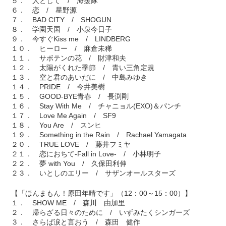
５． 人として / 海援隊
６． 恋 / 星野源
７． BAD CITY / SHOGUN
８． 学園天国 / 小泉今日子
９． 今すぐKiss me / LINDBERG
１０． ヒーロー / 麻倉未稀
１１． サボテンの花 / 財津和夫
１２． 太陽がくれた季節 / 青い三角定規
１３． 空と君のあいだに / 中島みゆき
１４． PRIDE / 今井美樹
１５． GOOD-BYE青春 / 長渕剛
１６． Stay With Me / チャニョル(EXO)＆パンチ
１７． Love Me Again / SF9
１８． You Are / スンヒ
１９． Something in the Rain / Rachael Yamagata
２０． TRUE LOVE / 藤井フミヤ
２１． 恋におちて-Fall in Love- / 小林明子
２２． 夢 with You / 久保田利伸
２３． いとしのエリー / サザンオールスターズ
【「ほんまもん！原田年晴です」（12：00～15：00）】
１． SHOW ME / 森川 由加里
２． 帰らざる日々のために / いずみたくシンガーズ
３． さらば涙と言おう / 森田 健作