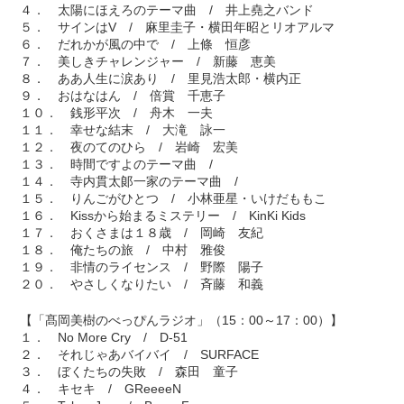
４． 太陽にほえろのテーマ曲 / 井上堯之バンド
５． サインはV / 麻里圭子・横田年昭とリオアルマ
６． だれかが風の中で / 上條 恒彦
７． 美しきチャレンジャー / 新藤 恵美
８． ああ人生に涙あり / 里見浩太郎・横内正
９． おはなはん / 倍賞 千恵子
１０． 銭形平次 / 舟木 一夫
１１． 幸せな結末 / 大滝 詠一
１２． 夜のてのひら / 岩崎 宏美
１３． 時間ですよのテーマ曲 /
１４． 寺内貫太郞一家のテーマ曲 /
１５． りんごがひとつ / 小林亜星・いけだももこ
１６． Kissから始まるミステリー / KinKi Kids
１７． おくさまは１８歳 / 岡崎 友紀
１８． 俺たちの旅 / 中村 雅俊
１９． 非情のライセンス / 野際 陽子
２０． やさしくなりたい / 斉藤 和義
【「髙岡美樹のべっぴんラジオ」（15：00～17：00）】
１． No More Cry / D-51
２． それじゃあバイバイ / SURFACE
３． ぼくたちの失敗 / 森田 童子
４． キセキ / GReeeeN