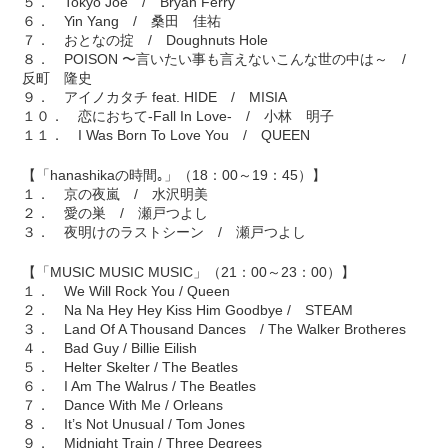
５． Tokyo Joe / Bryan Ferry
６． Yin Yang / 桑田 佳祐
７． おとなの掟 / Doughnuts Hole
８． POISON 〜言いたい事も言えないこんな世の中は～ /
反町 隆史
９． アイノカタチ feat. HIDE / MISIA
１０． 恋におちて-Fall In Love- / 小林 明子
１１． I Was Born To Love You / QUEEN
【「hanashikaの時間｡」（18：00～19：45）】
１． 京の夜嵐 / 水沢明美
２． 愛の巣 / 瀬戸つよし
３． 夜明けのラストシーン / 瀬戸つよし
【「MUSIC MUSIC MUSIC」（21：00～23：00）】
１． We Will Rock You / Queen
２． Na Na Hey Hey Kiss Him Goodbye / STEAM
３． Land Of A Thousand Dances / The Walker Brotheres
４． Bad Guy / Billie Eilish
５． Helter Skelter / The Beatles
６． I Am The Walrus / The Beatles
７． Dance With Me / Orleans
８． It’s Not Unusual / Tom Jones
９． Midnight Train / Three Degrees