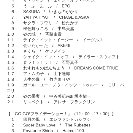
４． ザ・サイン / エイス・オブ・ベイス
５． う・ふ・ふ・ふ / EPO
６． SAKURA / いきものがかり
７． YAH YAH YAH / CHAGE & ASKA
８． サクラ・フワリ / 松たか子
９． 桜色舞うころ / 中島美嘉
１０． 砂の城 / 斉藤由貴
１１． テイク・イット・イージー / イーグルス
１２． 会いたかった / AKB48
１３． さくら / ケツメイシ
１４． シェイク・イット・オフ / テイラー・スウィフト
１５． 春ラ！ラ！ラ！ / 石野真子
１６． わすれものばんちょう / DREAMS COME TRUE
１７． アトムの子 / 山下達郎
１８． 人生の扉 / 竹内まりや
１９． ガール・ユー・ノウ・イッツ・トゥルー / ミリ・バ
ニリ
２０． 砂の果実 / 中谷美紀with 坂本龍一
２１． リスペクト / アレサ・フランクリン
【「GO!GO!フライデーショー！」（12：00～17：00）】
１． 四月の風 / エレファントカシマシ
２． Suger Baby Love / The Rubettes
３． Favourite Shirts / Haircut 100