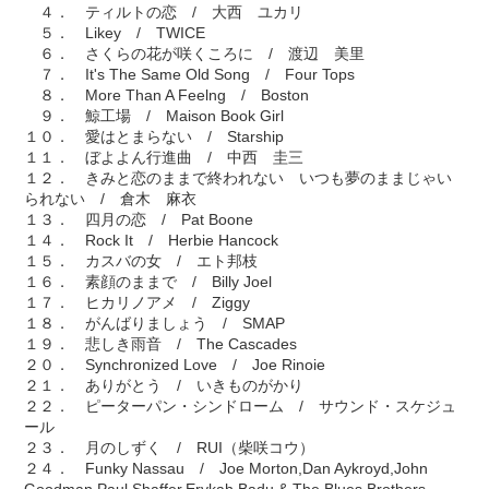
４． ティルトの恋 / 大西 ユカリ
５． Likey / TWICE
６． さくらの花が咲くころに / 渡辺 美里
７． It's The Same Old Song / Four Tops
８． More Than A Feelng / Boston
９． 鯨工場 / Maison Book Girl
１０． 愛はとまらない / Starship
１１． ぼよよん行進曲 / 中西 圭三
１２． きみと恋のままで終われない いつも夢のままじゃい
られない / 倉木 麻衣
１３． 四月の恋 / Pat Boone
１４． Rock It / Herbie Hancock
１５． カスバの女 / エト邦枝
１６． 素顔のままで / Billy Joel
１７． ヒカリノアメ / Ziggy
１８． がんばりましょう / SMAP
１９． 悲しき雨音 / The Cascades
２０． Synchronized Love / Joe Rinoie
２１． ありがとう / いきものがかり
２２． ピーターパン・シンドローム / サウンド・スケジュ
ール
２３． 月のしずく / RUI（柴咲コウ）
２４． Funky Nassau / Joe Morton,Dan Aykroyd,John