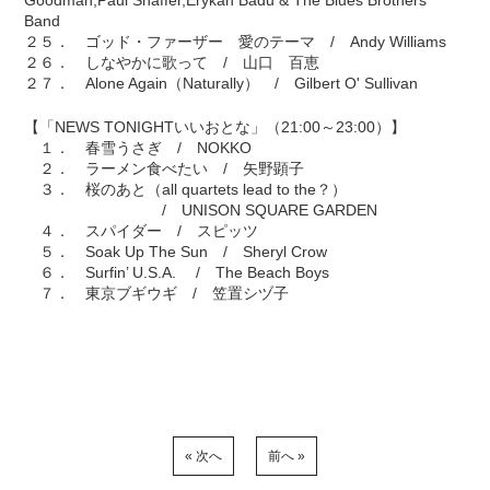
Goodman,Paul Shaffer,Erykah Badu & The Blues Brothers
Band
２５． ゴッド・ファーザー 愛のテーマ / Andy Williams
２６． しなやかに歌って / 山口 百恵
２７． Alone Again（Naturally） / Gilbert O' Sullivan
【「NEWS TONIGHTいいおとな」（21:00～23:00）】
１． 春雪うさぎ / NOKKO
２． ラーメン食べたい / 矢野顕子
３． 桜のあと（all quartets lead to the？）
/ UNISON SQUARE GARDEN
４． スパイダー / スピッツ
５． Soak Up The Sun / Sheryl Crow
６． Surfin’ U.S.A. / The Beach Boys
７． 東京ブギウギ / 笠置シヅ子
« 次へ
前へ »