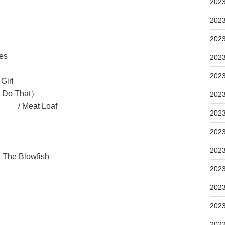
202
202
202
es
202
202
Girl
t Do That）
202
oaf
202
202
202
The Blowfish
202
202
202
202