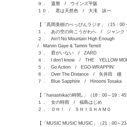
９． 還暦 / ウインズ平阪
１０． 君は天然色 / 大滝 詠一
【「髙岡美樹のべっぴんラジオ」（15：00～
１． あの空の向こうがわへ / ジャンク 
２． Ain't No Mountain High Enough
/ Marvin Gaye & Tammi Terrell
３． 君がいない / ZARD
４． I don't know / THE YELLOW M
５． Go Action / EGO-WRAPPIN'
６． Over The Distance / 矢井田 瞳
７． Blue Sapphire / Hiroomi Tosaka
【「hanashikaの時間｡」（18：00～19：4
１． 女の時雨 / 福島はじめ
２． ＯＨ！ / ＳＨＩＳＨＡＭＯ
【「MUSIC MUSIC MUSIC」（21：00～2