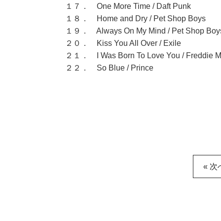
１７． One More Time / Daft Punk
１８． Home and Dry / Pet Shop Boys
１９． Always On My Mind / Pet Shop Boy
２０． Kiss You All Over / Exile
２１． I Was Born To Love You / Freddie M
２２． So Blue / Prince
« 次