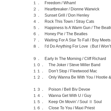
１． Freedom / Wham!
２． Heartbreaker / Dionne Warwick
３． Sunset Grill / Don Henley
４． Rock This Town / Stray Cats
５． Happiness Is A Warm Gun / The Beatl
６． Honey Pie / The Beatles
７． Waiting For A Star To Fall / Boy Meets 
８． I’d Do Anything For Love（But I Won’
/ Meat L
９． Early In The Morning / Cliff Richard
１０． The Joker / Steve Miller Band
１１． Don’t Stop / Fleetwood Mac
１２． Only Wanna Be With You / Hootie & 
１３． Poison / Bell Biv Devoe
１４． Wanna Get With U / Guy
１５． Keep On Movin’ / Soul Ⅱ Soul
１６． Close To You / Maxi Priest