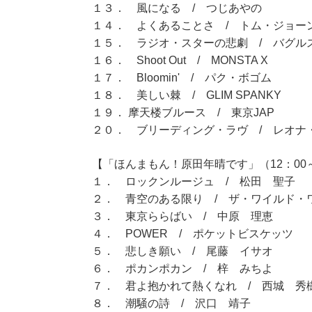
１３． 風になる / つじあやの
１４． よくあることさ / トム・ジョー
１５． ラジオ・スターの悲劇 / バグル
１６． Shoot Out / MONSTA X
１７． Bloomin' / パク・ボゴム
１８． 美しい棘 / GLIM SPANKY
１９． 摩天楼ブルース / 東京JAP
２０． ブリーディング・ラヴ / レオナ
【「ほんまもん！原田年晴です」（12：00～
１． ロックンルージュ / 松田 聖子
２． 青空のある限り / ザ・ワイルド・
３． 東京ららばい / 中原 理恵
４． POWER / ポケットビスケッツ
５． 悲しき願い / 尾藤 イサオ
６． ポカンポカン / 梓 みちよ
７． 君よ抱かれて熱くなれ / 西城 秀
８． 潮騒の詩 / 沢口 靖子