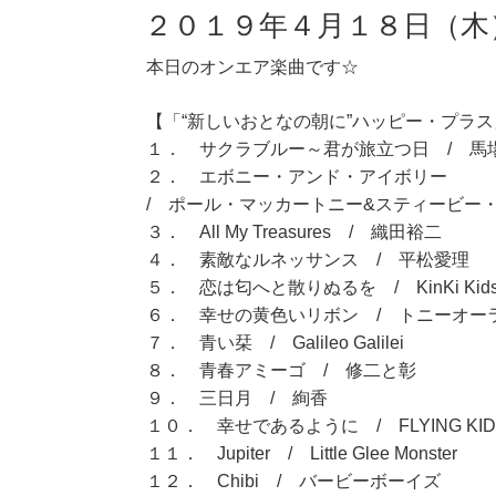
２０１９年４月１８日（木
本日のオンエア楽曲です☆
【「“新しいおとなの朝に”ハッピー・プラス」
１． サクラブルー～君が旅立つ日 / 馬
２． エボニー・アンド・アイボリー
/ ポール・マッカートニー&スティービー
３． All My Treasures / 織田裕二
４． 素敵なルネッサンス / 平松愛理
５． 恋は匂へと散りぬるを / KinKi Kid
６． 幸せの黄色いリボン / トニーオー
７． 青い栞 / Galileo Galilei
８． 青春アミーゴ / 修二と彰
９． 三日月 / 絢香
１０． 幸せであるように / FLYING KID
１１． Jupiter / Little Glee Monster
１２． Chibi / バービーボーイズ