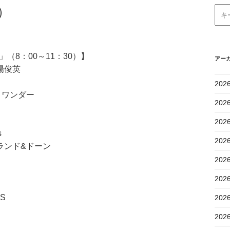
）
（8：00～11：30）】
アー
場俊英
202
・ワンダー
202
202
s
202
ランド&ドーン
202
202
S
202
202