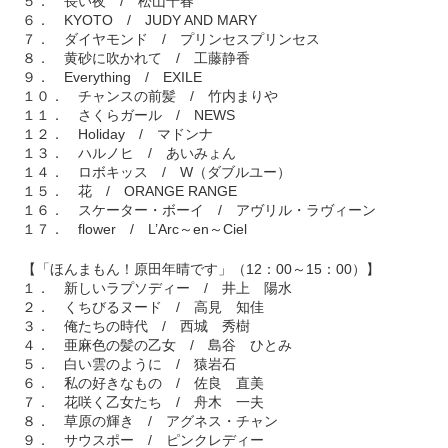
５． 長い夜 / 松山千春
６． KYOTO / JUDY AND MARY
７． ダイヤモンド / プリンセスプリンセス
８． 黄砂に吹かれて / 工藤静香
９． Everything / EXILE
１０． チャンスの前髪 / 竹内まりや
１１． さくらガール / NEWS
１２． Holiday / マドンナ
１３． ハルノヒ / あいみょん
１４． ロボキッス / W（ダブルユー）
１５． 花 / ORANGE RANGE
１６． スケーター・ボーイ / アヴリル・ラヴィーン
１７． flower / L’Arc～en～Ciel
【「ほんまもん！原田年晴です」（12：00～15：00）】
１． 新しいラプソディー / 井上 陽水
２． くちびるヌード / 高見 知佳
３． 俺たちの時代 / 西城 秀樹
４． 亜麻色の髪の乙女 / 島谷 ひとみ
５． 白い雲のように / 猿岩石
６． 私の好きなもの / 佐良 直美
７． 花咲く乙女たち / 舟木 一夫
８． 草原の輝き / アグネス・チャン
９． サウスポー / ピンクレディー