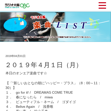
2019年04月01日
２０１９年４月１日（月）
本日のオンエア楽曲です☆
【「“新しいおとなの朝に”ハッピー・プラス」（8：00～11：
30）】
１． go for it! / DREAMAS COME TRUE
２． 春になったら / miwa
３． ビューティフル・ネーム / ゴダイゴ
４． Belive Again / 浅香唯