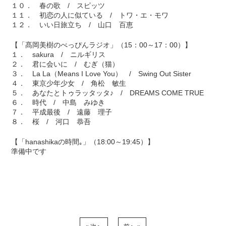
１０． 春の歌 / スピッツ
１１． 初恋の人に似ている / トワ・エ・モワ
１２． いい日旅立ち / 山口 百恵
【「髙岡美樹のべっぴんラジオ」（15：00～17：00）】
１． sakura / ニルギリス
２． 君に会いに / むぎ（猫）
３． La La（Means I Love You） / Swing Out Sister
４． 東京少年少女 / 角松 敏生
５． あなたとトゥラッタッタ♪ / DREAMS COME TRUE
６． 時代 / 中島 みゆき
７． 平成最後 / 遠藤 理子
８． 桜 / 河口 恭吾
【「hanashikaの時間｡」（18:00～19:45）】
準備中です