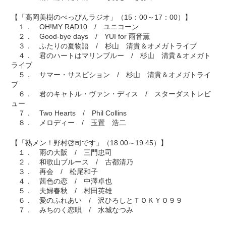
【「髙岡美樹のべっぴんラジオ」（15：00～17：00）】
１． OH!MY RAD10 / ユニコーン
２． Good-bye days / YUI for 雨音薫
３． ふたりの夏物語 / 杉山 清貴＆オメガトライブ
４． 君のハートはマリンブルー / 杉山 清貴＆オメガト
ライブ
５． サマー・サスピション / 杉山 清貴＆オメガトライ
ブ
６． 君のキャトル・ヴァン・ディス / スターダストレビ
ュー
７． Two Hearts / Phil Collins
８． メロディー / 玉置 浩二
【「熟メン！野村啓司です」（18:00～19:45）】
１． 雨の大阪 / 三門忠司
２． 和歌山ブルース / 古都清乃
３． 再会 / 松尾和子
４． 茜色の恋 / 中澤卓也
５． 夫婦春秋 / 村田英雄
６． 愛のふれあい / 沢ひろしとＴＯＫＹＯ９９
７． みちのく恋唄 / 水城なつみ