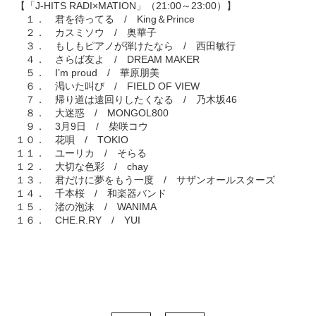
【「J-HITS RADI×MATION」（21:00～23:00）】
１． 君を待ってる / King＆Prince
２． カスミソウ / 奥華子
３． もしもピアノが弾けたなら / 西田敏行
４． さらば友よ / DREAM MAKER
５． I’m proud / 華原朋美
６． 渇いた叫び / FIELD OF VIEW
７． 帰り道は遠回りしたくなる / 乃木坂46
８． 大迷惑 / MONGOL800
９． 3月9日 / 柴咲コウ
１０． 花唄 / TOKIO
１１． ユーリカ / そらる
１２． 大切な色彩 / chay
１３． 君だけに夢をもう一度 / サザンオールスターズ
１４． 千本桜 / 和楽器バンド
１５． 渚の泡沫 / WANIMA
１６． CHE.R.RY / YUI