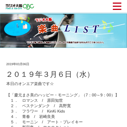
2019年03月06日
２０１９年３月６日（水）
本日のオンエア楽曲です☆
【「慶元まさ美のハッピー・モーニング」（7：00～9：00）】
１． ロマンス / 原田知世
２． ベステンダンク / 高野寛
３． フラワー / KinKi Kids
４． 青春 / 岩崎良美
５． モーニン / アート・ブレイキー