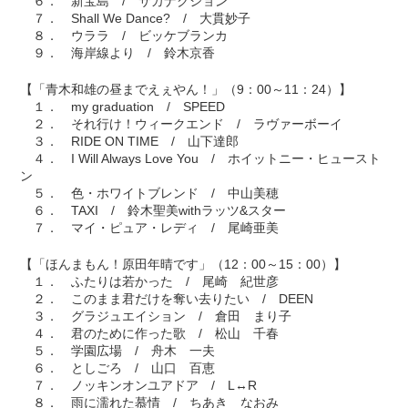
６． 新宝島 / サカナクション
７． Shall We Dance? / 大貫妙子
８． ウララ / ビッケブランカ
９． 海岸線より / 鈴木京香
【「青木和雄の昼までえぇやん！」（9：00～11：24）】
１． my graduation / SPEED
２． それ行け！ウィークエンド / ラヴァーボーイ
３． RIDE ON TIME / 山下達郎
４． I Will Always Love You / ホイットニー・ヒュースト
ン
５． 色・ホワイトブレンド / 中山美穂
６． TAXI / 鈴木聖美withラッツ&スター
７． マイ・ピュア・レディ / 尾崎亜美
【「ほんまもん！原田年晴です」（12：00～15：00）】
１． ふたりは若かった / 尾崎 紀世彦
２． このまま君だけを奪い去りたい / DEEN
３． グラジュエイション / 倉田 まり子
４． 君のために作った歌 / 松山 千春
５． 学園広場 / 舟木 一夫
６． としごろ / 山口 百恵
７． ノッキンオンユアドア / L↔R
８． 雨に濡れた慕情 / ちあき なおみ