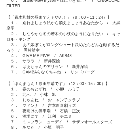
６． Brand-New Myself～僕にできること / CHARCOAL
FILTER
【「青木和雄の昼までえぇやん！」（9：00～11：24）】
１． 別れましょう私から消えましょうあなたから / 大黒
摩季
２． しなやかな冬の若木の小枝のようになりたい / キャ
ロル・キング
３． あの娘ぼくがロングシュート決めたらどんな顔するだ
ろう / 岡村靖幸
４． GIVE ME FIVE! / AKB48
５． サララ / 新井深絵
６． ばあちゃんのアリラン / 新井深絵
７． GAMBAらなくちゃね / リンドバーグ
【「ほんまもん！原田年晴です」（12：00～15：00）】
１． 春のおとずれ / 小柳 ルミ子
２． 北へ / 小林 旭
３． じゃあね / おニャン子クラブ
４． マドンナ / 吉本新喜劇ィズ
５． 夜明けの停車場 / 石橋 正次
６． 酒場にて / 江利 チエミ
７． ミスブランニューデイ / サザンオールスターズ
８． あなた / 小坂 明子