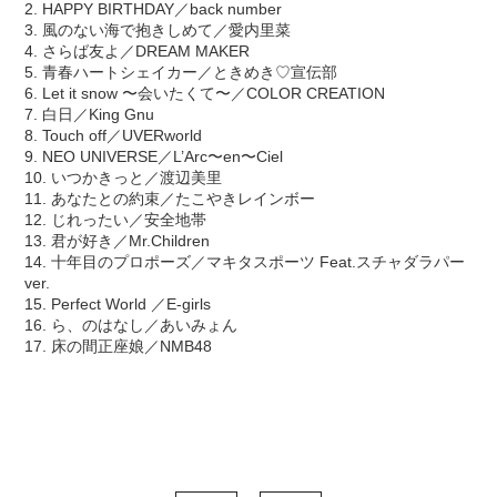
2. HAPPY BIRTHDAY／back number
3. 風のない海で抱きしめて／愛内里菜
4. さらば友よ／DREAM MAKER
5. 青春ハートシェイカー／ときめき♡宣伝部
6. Let it snow 〜会いたくて〜／COLOR CREATION
7. 白日／King Gnu
8. Touch off／UVERworld
9. NEO UNIVERSE／L’Arc〜en〜Ciel
10. いつかきっと／渡辺美里
11. あなたとの約束／たこやきレインボー
12. じれったい／安全地帯
13. 君が好き／Mr.Children
14. 十年目のプロポーズ／マキタスポーツ Feat.スチャダラパー
ver.
15. Perfect World ／E-girls
16. ら、のはなし／あいみょん
17. 床の間正座娘／NMB48