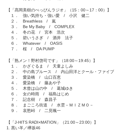
【「髙岡美樹のべっぴんラジオ」（15：00～17：00）】
１． 強い気持ち・強い愛 / 小沢 健二
２． Breathless / 嵐
３． Be My Baby / COMPLEX
４． 冬の花 / 宮本 浩次
５． 碧いうさぎ / 酒井 法子
６． Whatever / OASIS
７． 桜 / DA PUMP
【「熟メン！野村啓司です」（18:00～19:45）】
１． かざぐるま / 天童よしみ
２． 中の島ブルース / 内山田洋とクール・ファイブ
３． 愛染橋 / 山口百恵
４． 愛染橋 / 藤あや子
５． 木曾は山の中 / 葛城ゆき
６． 女の時雨 / 福島はじめ
７． 記念樹 / 森昌子
８． まごころ街道 / 水雲－ＭＩＺＭＯ－
９． 哀愁峠 / 二見颯一
【「J-HITS RADI×MATION」（21:00～23:00）】
1. 黒い羊／欅坂46