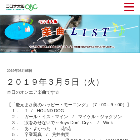
2019年03月05日
２０１９年３月５日（火）
本日のオンエア楽曲です☆
【「慶元まさ美のハッピー・モーニング」（7：00～9：00）】
１． ff / HOUND DOG
２． ガール・イズ・マイン / マイケル・ジャクソン
３． 涙をみせないで～Boys Don't Cry～ / Wink
４． あ～よかった / 花*花
５． 卒業写真 / 荒井由実