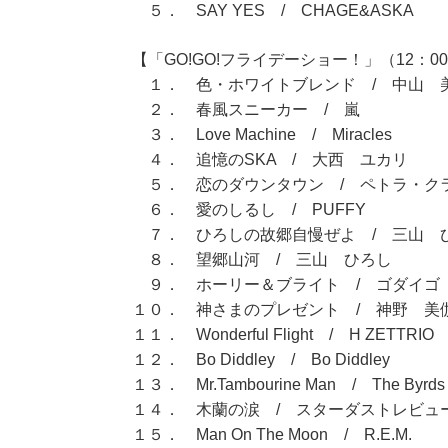
５． SAY YES / CHAGE&ASKA
【「GO!GO!フライデーショー！」（12：00
１． 色・ホワイトブレンド / 中山 
２． 春風スニーカー / 嵐
３． Love Machine / Miracles
４． 追憶のSKA / 大西 ユカリ
５． 恋のダウンタウン / ペトラ・ク
６． 愛のしるし / PUFFY
７． ひろしの故郷自慢ぜよ / 三山 
８． 望郷山河 / 三山 ひろし
９． ホーリー＆ブライト / ゴダイゴ
１０． 神さまのプレゼント / 神野 美
１１． Wonderful Flight / H ZETTRIO
１２． Bo Diddley / Bo Diddley
１３． Mr.Tambourine Man / The Byrds
１４． 木蘭の涙 / スターダストレビュ
１５． Man On The Moon / R.E.M.