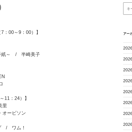
）
：00～9：00）】
アー
202
紙～ / 半崎美子
202
202
EN
202
ロ
202
11：24）】
202
美里
・オービソン
202
202
 / ワム！