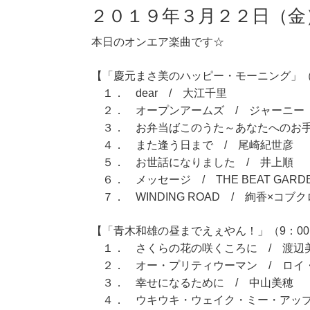
２０１９年３月２２日（金
本日のオンエア楽曲です☆
【「慶元まさ美のハッピー・モーニング」（7
１． dear / 大江千里
２． オープンアームズ / ジャーニー
３． お弁当ばこのうた～あなたへのお手
４． また逢う日まで / 尾崎紀世彦
５． お世話になりました / 井上順
６． メッセージ / THE BEAT GARD
７． WINDING ROAD / 絢香×コブク
【「青木和雄の昼までえぇやん！」（9：00～
１． さくらの花の咲くころに / 渡辺
２． オー・プリティウーマン / ロイ
３． 幸せになるために / 中山美穂
４． ウキウキ・ウェイク・ミー・アップ