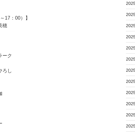
202
202
～17：00）】
美穂
202
202
202
ラーク
202
202
ひろし
202
202
伽
202
202
ー
202