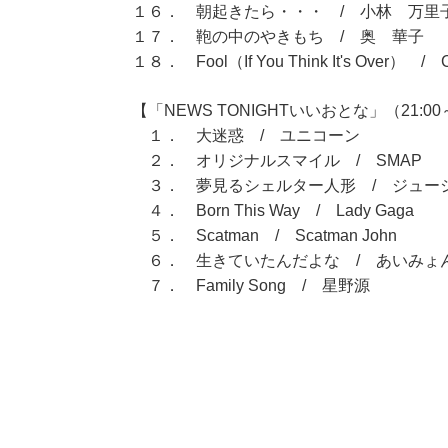
１６． 朝起きたら・・・ / 小林 万里
１７． 鞄の中のやきもち / 奥 華子
１８． Fool（If You Think It's Over） / C
【「NEWS TONIGHTいいおとな」（21:00～
１． 大迷惑 / ユニコーン
２． オリジナルスマイル / SMAP
３． 夢見るシェルター人形 / ジュー
４． Born This Way / Lady Gaga
５． Scatman / Scatman John
６． 生きていたんだよな / あいみょ
７． Family Song / 星野源