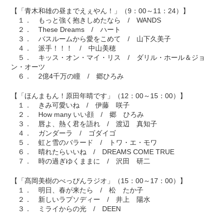
【「青木和雄の昼までえぇやん！」（9：00～11：24）】
１． もっと強く抱きしめたなら / WANDS
２． These Dreams / ハート
３． バスルームから愛をこめて / 山下久美子
４． 派手！！！ / 中山美穂
５． キッス・オン・マイ・リス / ダリル・ホール＆ジョ
ン・オーツ
６． 2億4千万の瞳 / 郷ひろみ
【「ほんまもん！原田年晴です」（12：00～15：00）】
１． きみ可愛いね / 伊藤 咲子
２． How many いい顔 / 郷 ひろみ
３． 唇よ、熱く君を語れ / 渡辺 真知子
４． ガンダーラ / ゴダイゴ
５． 虹と雪のバラード / トワ・エ・モワ
６． 晴れたらいいね / DREAMS COME TRUE
７． 時の過ぎゆくままに / 沢田 研二
【「髙岡美樹のべっぴんラジオ」（15：00～17：00）】
１． 明日、春が来たら / 松 たか子
２． 新しいラプソディー / 井上 陽水
３． ミライからの光 / DEEN