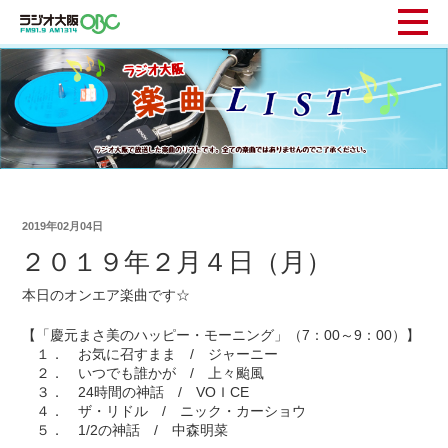
2019年02月04日
２０１９年２月４日（月）
本日のオンエア楽曲です☆
【「慶元まさ美のハッピー・モーニング」（7：00～9：00）】
１． お気に召すまま / ジャーニー
２． いつでも誰かが / 上々颱風
３． 24時間の神話 / VOＩCE
４． ザ・リドル / ニック・カーショウ
５． 1/2の神話 / 中森明菜