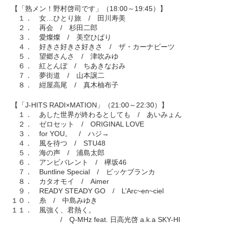
【「熟メン！野村啓司です」（18:00～19:45）】
１． 女…ひとり旅 / 田川寿美
２． 再会 / 杉田二郎
３． 愛燦燦 / 美空ひばり
４． 好きさ好きさ好きさ / ザ・カーナビーツ
５． 望郷さんさ / 津吹みゆ
６． 紅とんぼ / ちあきなおみ
７． 夢街道 / 山本譲二
８． 紺屋高尾 / 真木柚布子
【「J-HITS RADI×MATION」（21:00～22:30）】
１． あした世界が終わるとしても / あいみょん
２． ゼロセット / ORIGINAL LOVE
３． for YOU。 / ハジ→
４． 風を待つ / STU48
５． 海の声 / 浦島太郎
６． アンビバレント / 欅坂46
７． Buntline Special / ビッケブランカ
８． カタオモイ / Aimer
９． READY STEADY GO / L’Arc~en~ciel
１０． 糸 / 中島みゆき
１１． 風強く、君熱く。
/ Q-MHz feat. 日高光啓 a.k.a SKY-HI