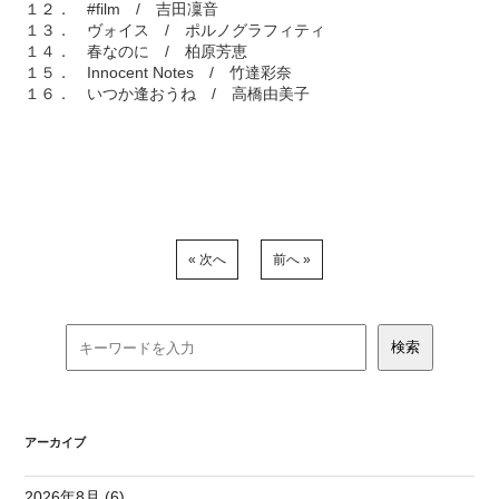
１２． #film / 吉田凜音
１３． ヴォイス / ポルノグラフィティ
１４． 春なのに / 柏原芳恵
１５． Innocent Notes / 竹達彩奈
１６． いつか逢おうね / 高橋由美子
« 次へ
前へ »
アーカイブ
2026年8月 (6)