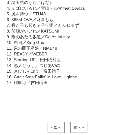
3. 埼玉県のうた／はなわ
4. そばにいるね／青山テルマ feat.SoulJa
5. 風を待つ／STU48
6. 365×LOVE／麻倉もも
7. 寝た子も起きる子守唄／とんねるず
8. 笑顔がいいね／KATSUMI
9. 陽のあたる坂道／Do As Infinity
10. 白日／King Gnu
11. 床の間正座娘／NMB48
12. READY／WEBER
13. Starting UP／松田樹利亜
14. 恋人どうし／つじあやの
15. さびしんぼう／富田靖子
16. Can't Stop Fallin' in Love ／globe
17. 桜咲け／吉田山田
« 次へ
前へ »