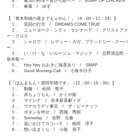
６． 魔法の料理～君から君へ～ / BUMP OF CHICKEN
７． 春風 / ゆず
【「青木和雄の昼までえぇやん！」（9：00～11：24）】
１． 笑顔の行方 / DREAMS COME TRUE
２． ニューヨーク・シティ・セレナーデ / クリストファ
ー・クロス
３． シャロウ / レディー・ガガ、ブラッドリー・クーパ
ー
４． い・け・な・いルージュ・マジック / 忌野清志郎・
坂本龍一
５． Hey Hey おおきに毎度あり / SMAP
６． Good Morning-Call / 小泉今日子
【「ほんまもん！原田年晴です」（12：00～15：00）】
１． 制服 / 松田 聖子
２． 赤ちょうちん / かぐや姫
３． マドンナ / 吉本新喜劇ィズ
４． ウナセラディ東京 / ザ・ピーナッツ
５． ボタンを外せ / 西城 秀樹
６． Someday / 佐野 元春
７． 追いかけてヨコハマ / 桜田 淳子
８． 想い出まくら / 小坂 恭子