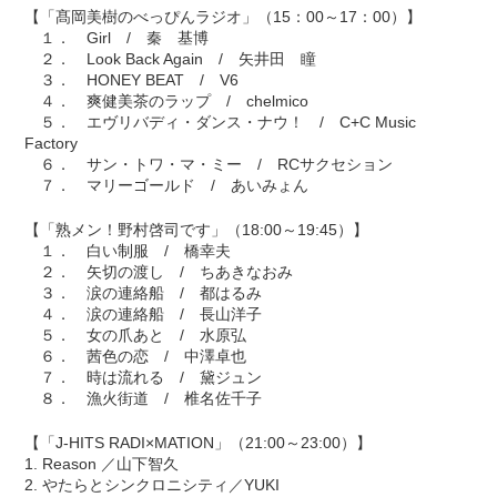
【「髙岡美樹のべっぴんラジオ」（15：00～17：00）】
１． Girl / 秦 基博
２． Look Back Again / 矢井田 瞳
３． HONEY BEAT / V6
４． 爽健美茶のラップ / chelmico
５． エヴリバディ・ダンス・ナウ！ / C+C Music
Factory
６． サン・トワ・マ・ミー / RCサクセション
７． マリーゴールド / あいみょん
【「熟メン！野村啓司です」（18:00～19:45）】
１． 白い制服 / 橋幸夫
２． 矢切の渡し / ちあきなおみ
３． 涙の連絡船 / 都はるみ
４． 涙の連絡船 / 長山洋子
５． 女の爪あと / 水原弘
６． 茜色の恋 / 中澤卓也
７． 時は流れる / 黛ジュン
８． 漁火街道 / 椎名佐千子
【「J-HITS RADI×MATION」（21:00～23:00）】
1. Reason ／山下智久
2. やたらとシンクロニシティ／YUKI