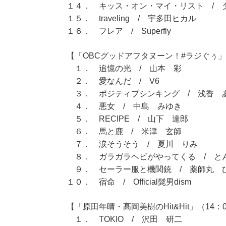
１４． キッス・オン・マイ・リスト / 
１５． traveling / 宇多田ヒカル
１６． フレア / Superfly
【「OBCグッドアフタヌーン！#ラジぐぅ」（
１． 追憶の光 / 山本 彩
２． 愛なんだ / V6
３． ポジティブシンキング / 浅香 
４． 悪女 / 中島 みゆき
５． RECIPE / 山下 達郎
６． 馬と鹿 / 米津 玄師
７． 涙そうそう / 夏川 りみ
８． ガラガラヘビがやってくる / と
９． セーラー服と機関銃 / 薬師丸 
１０． 宿命 / Official髭男dism
【「原田年晴・髙岡美樹のHit&Hit」（14：0
１． TOKIO / 沢田 研二