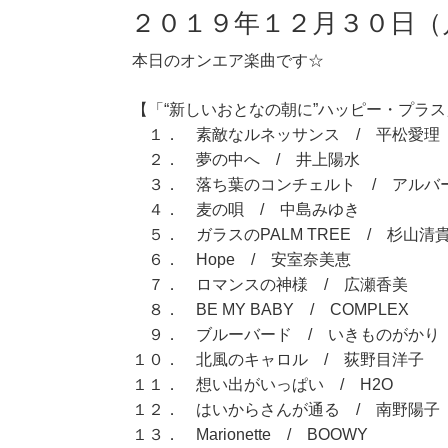
２０１９年１２月３０日（
本日のオンエア楽曲です☆
【「“新しいおとなの朝に”ハッピー・プラス」
１． 素敵なルネッサンス / 平松愛理
２． 夢の中へ / 井上陽水
３． 落ち葉のコンチェルト / アルバ
４． 麦の唄 / 中島みゆき
５． ガラスのPALM TREE / 杉山清
６． Hope / 安室奈美恵
７． ロマンスの神様 / 広瀬香美
８． BE MY BABY / COMPLEX
９． ブルーバード / いきものがかり
１０． 北風のキャロル / 荻野目洋子
１１． 想い出がいっぱい / H2O
１２． はいからさんが通る / 南野陽子
１３． Marionette / BOOWY