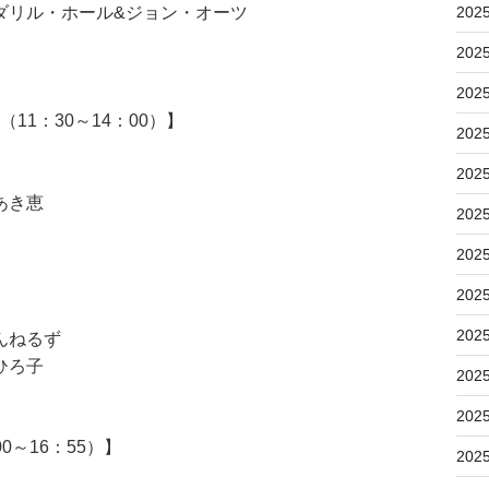
ダリル・ホール&ジョン・オーツ
202
202
202
11：30～14：00）】
202
202
あき恵
202
202
202
202
んねるず
ひろ子
202
202
0～16：55）】
202