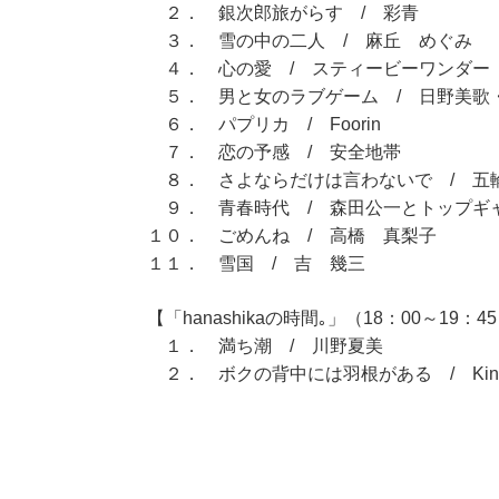
２． 銀次郎旅がらす / 彩青
３． 雪の中の二人 / 麻丘 めぐみ
４． 心の愛 / スティービーワンダー
５． 男と女のラブゲーム / 日野美歌
６． パプリカ / Foorin
７． 恋の予感 / 安全地帯
８． さよならだけは言わないで / 五
９． 青春時代 / 森田公一とトップギ
１０． ごめんね / 高橋 真梨子
１１． 雪国 / 吉 幾三
【「hanashikaの時間｡」（18：00～19：4
１． 満ち潮 / 川野夏美
２． ボクの背中には羽根がある / KinKi