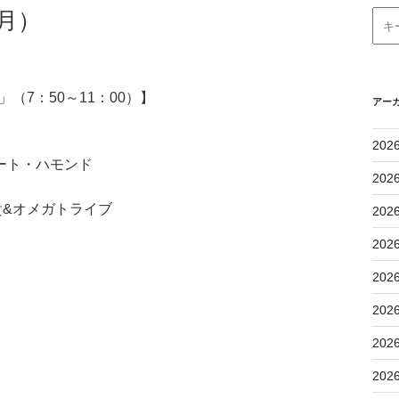
月）
（7：50～11：00）】
アー
202
ート・ハモンド
202
貴&オメガトライブ
202
202
202
202
202
202