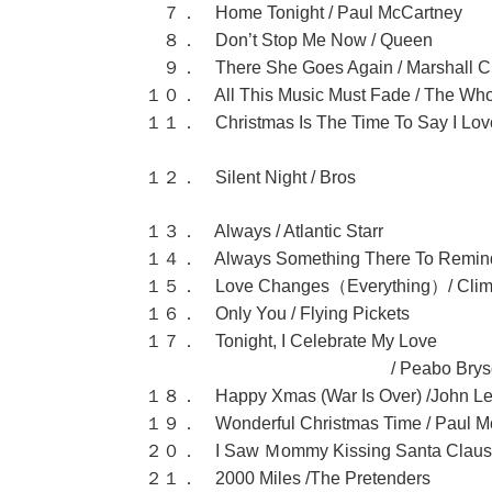
７． Home Tonight / Paul McCartney
８． Don’t Stop Me Now / Queen
９． There She Goes Again / Marshall C
１０． All This Music Must Fade / The Wh
１１． Christmas Is The Time To Say I Lov
/ Billy S
１２． Silent Night / Bros
１３． Always / Atlantic Starr
１４． Always Something There To Remind
１５． Love Changes（Everything）/ Climi
１６． Only You / Flying Pickets
１７． Tonight, I Celebrate My Love
/ Peabo Bryson and Ro
１８． Happy Xmas (War Is Over) /John Le
１９． Wonderful Christmas Time / Paul M
２０． I Saw Ｍommy Kissing Santa Claus /
２１． 2000 Miles /The Pretenders