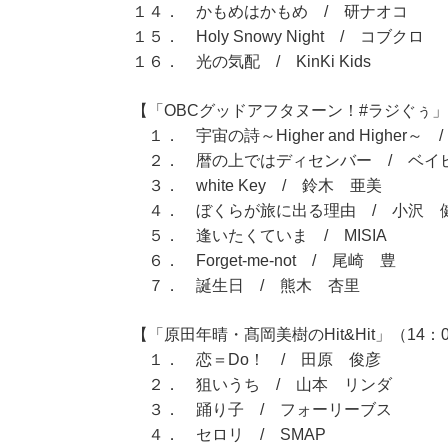
１４． かもめはかもめ / 研ナオコ
１５． Holy Snowy Night / コブクロ
１６． 光の気配 / KinKi Kids
【「OBCグッドアフタヌーン！#ラジぐぅ」（
１． 宇宙の詩～Higher and Higher～ /
２． 暦の上ではディセンバー / ベイ
３． white Key / 鈴木 亜美
４． ぼくらが旅に出る理由 / 小沢 
５． 逢いたくていま / MISIA
６． Forget-me-not / 尾崎 豊
７． 誕生日 / 熊木 杏里
【「原田年晴・髙岡美樹のHit&Hit」（14：0
１． 恋＝Do！ / 田原 俊彦
２． 狙いうち / 山本 リンダ
３． 踊り子 / フォーリーブス
４． セロリ / SMAP