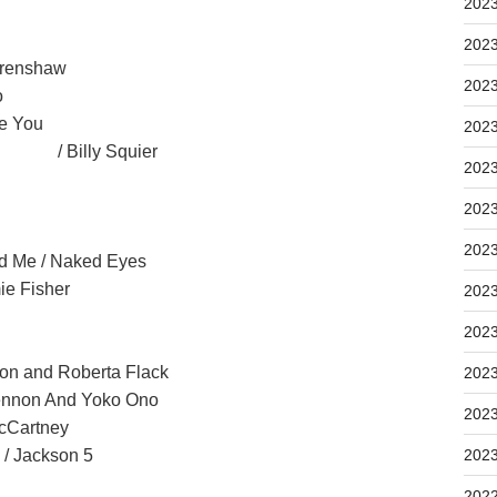
202
202
renshaw
202
o
e You
202
quier
202
202
202
 Me / Naked Eyes
e Fisher
202
202
berta Flack
202
nnon And Yoko Ono
202
cCartney
 Jackson 5
202
202