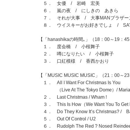
５． 女優 / 岩崎 宏美
６． 嵐の夜 / にしきの あきら
７． それが大事 / 大事MANブラザー
８． ウイスキーがお好きでしょ / SAY
【「hanashikaの時間｡」（18：00～19：4
１． 度会橋 / 小桜舞子
２． 噂になりたい / 小桜舞子
３． 口紅模様 / 香西かおり
【「MUSIC MUSIC MUSIC」（21：00～2
１． All I Want For Christmas Is You
（Live At The Tokyo Dome）/ Mariah
２． Last Christmas / Wham !
３． This Is How（We Want You To Get H
４． Do They Know It’s Christmas? / Ba
５． Out Of Control / U2
６． Rudolph The Red ? Nosed Reindeer /