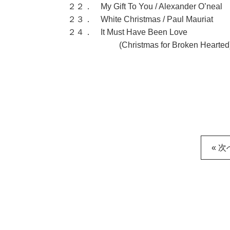
２２． My Gift To You / Alexander O’neal
２３． White Christmas / Paul Mauriat
２４． It Must Have Been Love
(Christmas for Broken Hearted) /
« 次