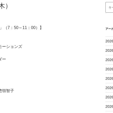
木）
（7：50～11：00）】
アー
202
モーションズ
202
ダー
202
202
202
202
/ 惣領智子
202
202