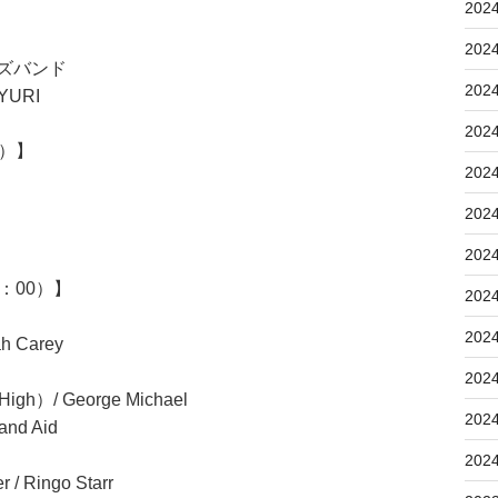
202
202
ズバンド
202
URI
202
5）】
202
202
202
3：00）】
202
202
 Carey
202
igh）/ George Michael
202
nd Aid
202
 Ringo Starr