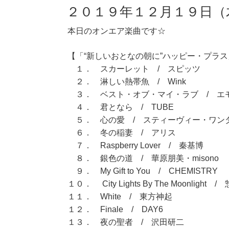
２０１９年１２月１９日（
本日のオンエア楽曲です☆
【「“新しいおとなの朝に”ハッピー・プラス」
１． スカーレット / スピッツ
２． 淋しい熱帯魚 / Wink
３． ベスト・オブ・マイ・ラブ / エ
４． 君となら / TUBE
５． 心の愛 / スティーヴィー・ワン
６． 冬の稲妻 / アリス
７． Raspberry Lover / 秦基博
８． 銀色の道 / 華原朋美・misono
９． My Gift to You / CHEMISTRY
１０． City Lights By The Moonlight 
１１． White / 東方神起
１２． Finale / DAY6
１３． 夜の聖者 / 沢田研二