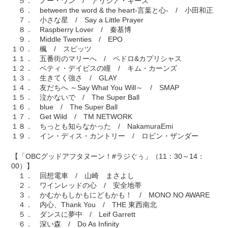
５． ノー・ワン / アリシア・キーズ
６． between the word & the heart-言葉と心- / 小田和正
７． 小さな星 / Say a Little Prayer
８． Raspberry Lover / 秦基博
９． Middle Twenties / EPO
１０． 楓 / スピッツ
１１． 五番街のマリーへ / ペドロ&カプリシャス
１２． ベティ・デイビスの瞳 / キム・カーンズ
１３． 生きてく強さ / GLAY
１４． 友だちへ ～Say What You Will～ / SMAP
１５． 泣かないで / The Super Ball
１６． blue / The Super Ball
１７． Get Wild / TM NETWORK
１８． ちっとも知らなかった / NakamuraEmi
１９． イン・ディス・カントリー / ロビン・ザンダー
【「OBCグッドアフタヌーン！#ラジぐぅ」（11：30～14：
00）】
１． 回想電車 / 山崎 まさよし
２． ワインレッドの心 / 安全地帯
３． かむかもしかもにどもかも！ / MONO NO AWARE
４． 内心、Thank You / THE 東西南北
５． ダンスに夢中 / Leif Garrett
６． 深い森 / Do As Infinity