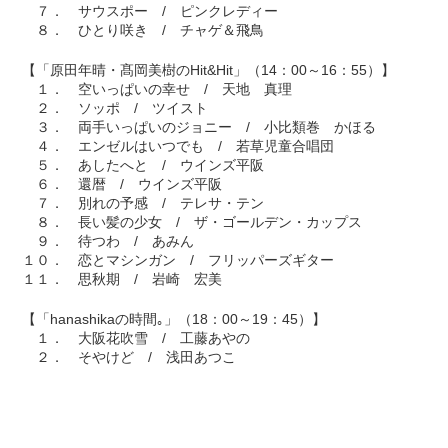
７． サウスポー / ピンクレディー
８． ひとり咲き / チャゲ＆飛鳥
【「原田年晴・髙岡美樹のHit&Hit」（14：00～16：55）】
１． 空いっぱいの幸せ / 天地 真理
２． ソッポ / ツイスト
３． 両手いっぱいのジョニー / 小比類巻 かほる
４． エンゼルはいつでも / 若草児童合唱団
５． あしたへと / ウインズ平阪
６． 還暦 / ウインズ平阪
７． 別れの予感 / テレサ・テン
８． 長い髪の少女 / ザ・ゴールデン・カップス
９． 待つわ / あみん
１０． 恋とマシンガン / フリッパーズギター
１１． 思秋期 / 岩崎 宏美
【「hanashikaの時間｡」（18：00～19：45）】
１． 大阪花吹雪 / 工藤あやの
２． そやけど / 浅田あつこ