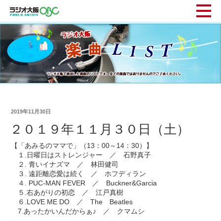
2019年11月30日
２０１９年１１月３０日（土）
【「あみるのママで」（13：00～14：30）】
１.日曜日はストレンジャー ／ 石野真子
２. 青いイナズマ ／ 林田健司
３. 遠距離恋愛は続く ／ ホフディラン
４. PUC-MAN FEVER ／ Buckner&Garcia
５.右あがりの初恋 ／ 江戸真樹
６.LOVE ME DO ／ The Beatles
7.あったかいんだからぁ♪ ／ クマムシ