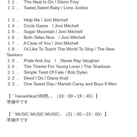
１１． The Heat Is On / Glenn Frey
１２． Sweet,Sweet Baby / Lone Justice
１３． Help Me / Joni Mitchell
１４． Circle Game / Joni Mitchell
１５． Sugar Mountain / Joni Mitchell
１６． Both Sides Now / Joni Mitchell
１７． A Case of You / Joni Mitchell
１８． I’d Like To Teach The World To Sing / The New
Seekers
１９． Pride And Joy / Stevie Ray Vaughan
２０． The Theme For Young Lover / The Shadows
２１． Simple Twist Of Fate / Bob Dylan
２２． Deed I Do / Diana Krall
２３． One Sweet Day / Mariah Carey and Boys II Men
【「hanashikaの時間｡」（18：00～19：45）】
準備中です
【「MUSIC MUSIC MUSIC」（21：00～23：00）】
準備中です