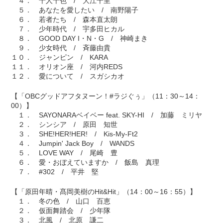
４． 十人十色 / 大江千里
５． あなたを愛したい / 南野陽子
６． 若者たち / 森本直太朗
７． 少年時代 / 宇多田ヒカル
８． GOOD DAY I・N・G / 神崎まき
９． 少女時代 / 斉藤由貴
１０． ジャンピン / KARA
１１． オリオン座 / 河内REDS
１２． 愛について / スガシカオ
【「OBCグッドアフタヌーン！#ラジぐぅ」（11：30～14：
00）】
１． SAYONARAベイベー feat. SKY-HI / 加藤 ミリヤ
２． シンシア / 原田 知世
３． SHE!HER!HER! / Kis-My-Ft2
４． Jumpin' Jack Boy / WANDS
５． LOVE WAY / 尾崎 豊
６． 愛・おぼえていますか / 飯島 真理
７． #302 / 平井 堅
【「原田年晴・髙岡美樹のHit&Hit」（14：00～16：55）】
１． 冬の色 / 山口 百恵
２． 仮面舞踏会 / 少年隊
３． 北風 / 北原 謙二