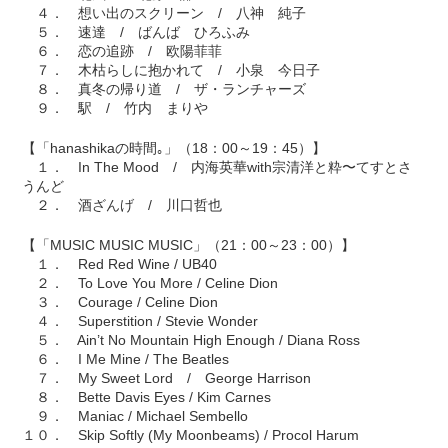
４． 想い出のスクリーン / 八神 純子
５． 速達 / ばんば ひろふみ
６． 恋の追跡 / 欧陽菲菲
７． 木枯らしに抱かれて / 小泉 今日子
８． 真冬の帰り道 / ザ・ランチャーズ
９． 駅 / 竹内 まりや
【「hanashikaの時間｡」（18：00～19：45）】
１． In The Mood / 内海英華with宗清洋と粋〜てすとさ
うんど
２． 酒ざんげ / 川口哲也
【「MUSIC MUSIC MUSIC」（21：00～23：00）】
１． Red Red Wine / UB40
２． To Love You More / Celine Dion
３． Courage / Celine Dion
４． Superstition / Stevie Wonder
５． Ain’t No Mountain High Enough / Diana Ross
６． I Me Mine / The Beatles
７． My Sweet Lord / George Harrison
８． Bette Davis Eyes / Kim Carnes
９． Maniac / Michael Sembello
１０． Skip Softly (My Moonbeams) / Procol Harum