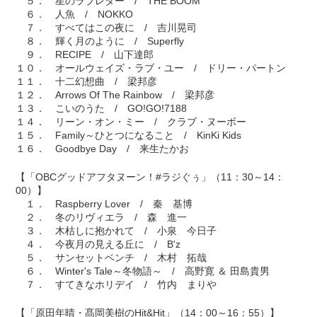
５． 星のラブレター / THE BOOM
６． 人魚 / NOKKO
７． すべてはこの夜に / 吉川晃司
８． 輝く月のように / Superfly
９． RECIPE / 山下達郎
１０． オールウェイズ・ラブ・ユー / ドリー・パートン
１１． 十二幻想曲 / 梁邦彦
１２． Arrows Of The Rainbow / 梁邦彦
１３． こいのうた / GO!GO!7188
１４． リーン・オン・ミー / クラブ・ヌーボー
１５． Family～ひとつになること / KinKi Kids
１６． Goodbye Day / 来生たかお
【「OBCグッドアフタヌーン！#ラジぐぅ」（11：30～14：
00）】
１． Raspberry Lover / 秦 基博
２． 冬のリヴィエラ / 森 進一
３． 木枯しに抱かれて / 小泉 今日子
４． 今夜月の見える丘に / B'z
５． サンセットベンチ / 木村 拓哉
６． Winter's Tale～冬物語～ / 高野寛 ＆ 田島貴男
７． すてきなホリデイ / 竹内 まりや
【「原田年晴・髙岡美樹のHit&Hit」（14：00～16：55）】