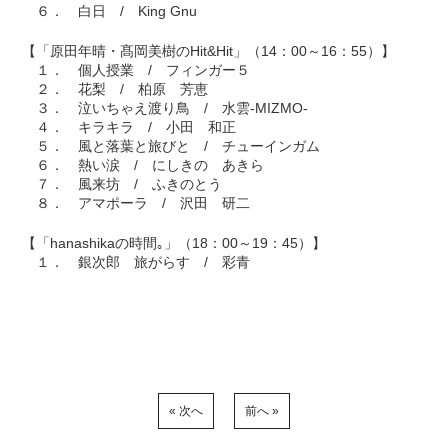
６． 白日 / King Gnu
【「原田年晴・髙岡美樹のHit&Hit」（14：00～16：55）】
１． 個人授業 / フィンガー５
２． 花梨 / 柏原 芳恵
３． 泣いちゃえ渡り鳥 / 水雲-MIZMO-
４． キラキラ / 小田 和正
５． 風と落葉と旅びと / チューインガム
６． 熱い涙 / にしきの あきら
７． 風来坊 / ふきのとう
８． アマポーラ / 沢田 研二
【「hanashikaの時間｡」（18：00～19：45）】
１． 銀次郎 旅がらす / 彩青
« 次へ
前へ »