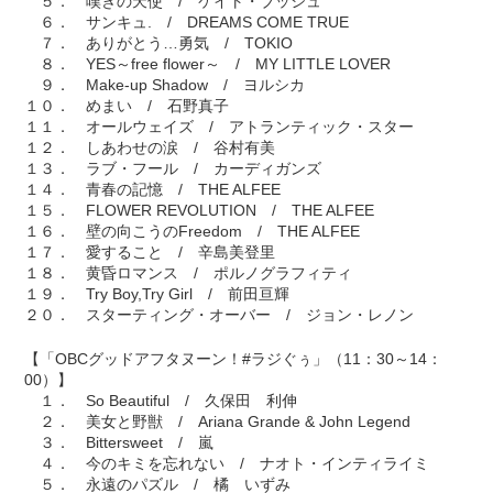
５． 嘆きの天使 / ケイト・ブッシュ
６． サンキュ. / DREAMS COME TRUE
７． ありがとう…勇気 / TOKIO
８． YES～free flower～ / MY LITTLE LOVER
９． Make-up Shadow / ヨルシカ
１０． めまい / 石野真子
１１． オールウェイズ / アトランティック・スター
１２． しあわせの涙 / 谷村有美
１３． ラブ・フール / カーディガンズ
１４． 青春の記憶 / THE ALFEE
１５． FLOWER REVOLUTION / THE ALFEE
１６． 壁の向こうのFreedom / THE ALFEE
１７． 愛すること / 辛島美登里
１８． 黄昏ロマンス / ポルノグラフィティ
１９． Try Boy,Try Girl / 前田亘輝
２０． スターティング・オーバー / ジョン・レノン
【「OBCグッドアフタヌーン！#ラジぐぅ」（11：30～14：
00）】
１． So Beautiful / 久保田 利伸
２． 美女と野獣 / Ariana Grande & John Legend
３． Bittersweet / 嵐
４． 今のキミを忘れない / ナオト・インティライミ
５． 永遠のパズル / 橘 いずみ