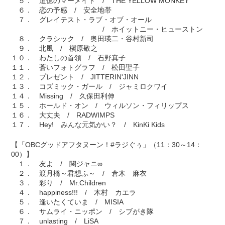
５． 追憶のマーメイド / THE YELLOW MONKEY
６． 恋の予感 / 安全地帯
７． グレイテスト・ラブ・オブ・オール
/ ホイットニー・ヒューストン
８． クラシック / 奥田瑛二・谷村新司
９． 北風 / 槇原敬之
１０． わたしの首領 / 石野真子
１１． 蒼いフォトグラフ / 松田聖子
１２． プレゼント / JITTERIN'JINN
１３． コズミック・ガール / ジャミロクワイ
１４． Missing / 久保田利伸
１５． ホールド・オン / ウィルソン・フィリップス
１６． 大丈夫 / RADWIMPS
１７． Hey! みんな元気かい？ / KinKi Kids
【「OBCグッドアフタヌーン！#ラジぐぅ」（11：30～14：
00）】
１． 友よ / 関ジャニ∞
２． 渡月橋～君想ふ～ / 倉木 麻衣
３． 彩り / Mr.Children
４． happiness!!! / 木村 カエラ
５． 逢いたくていま / MISIA
６． サムライ・ニッポン / シブがき隊
７． unlasting / LiSA