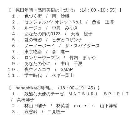
【「原田年晴・髙岡美樹のHit&Hit」（14：00～16：55）】
１． 色づく街 / 南 沙織
２． セクシャルバイオレットNo.1 / 桑名 正博
３． ルージュ / 中島 みゆき
４． あなたの街の0123 / 天地 総子
５． 愛の奇跡 / ヒデとロザンナ
６． ノーノーボーイ / ザ・スパイダース
７． 東京物語 / 森 進一
８． ロンリーウーマン / 竹内 まりや
９． あなたの心に / 中山 千夏
１０． 夜空ノムコウ / SMAP
１１． 学生時代 / ペギー葉山
【「hanashikaの時間｡」（18：00～19：45）】
１． 残酷な天使のテーゼ ＭＡＴＳＵＲＩ ＳＰＩＲＩＴ
/ 高橋洋子
２． 林山下囃子 / 林英哲 ｍｅｅｔｓ 山下洋輔
３． 哀愁峠 / 二見颯一