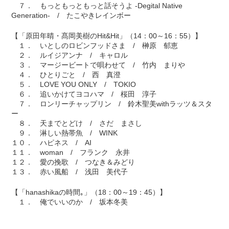
７． もっともっともっと話そうよ -Degital Native
Generation- / たこやきレインボー
【「原田年晴・髙岡美樹のHit&Hit」（14：00～16：55）】
１． いとしのロビンフッドさま / 榊原 郁恵
２． ルイジアンナ / キャロル
３． マージービートで唄わせて / 竹内 まりや
４． ひとりごと / 西 真澄
５． LOVE YOU ONLY / TOKIO
６． 追いかけてヨコハマ / 桜田 淳子
７． ロンリーチャップリン / 鈴木聖美withラッツ＆スタ
ー
８． 天までとどけ / さだ まさし
９． 淋しい熱帯魚 / WINK
１０． ハピネス / AI
１１． woman / フランク 永井
１２． 愛の挽歌 / つなき＆みどり
１３． 赤い風船 / 浅田 美代子
【「hanashikaの時間｡」（18：00～19：45）】
１． 俺でいいのか / 坂本冬美