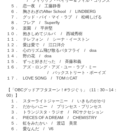
/ フィリップ・ベイリー＆フィル・コリンズ
５． 恋一夜 / 工藤静香
６． 胸さわぎのAfter School / LINDBERG
７． グッド・バイ・マイ・ラブ / 松崎しげる
８． フレア / Superfly
９． 楽園 / 平井堅
１０． 抱きしめてジルバ / 西城秀樹
１１． テレフォン / シーナ・イーストン
１２． 愛は愛で / 江口洋介
１３． 心のリズム飛び散るバタフライ / doa
１４． 野の花 / doa
１５． ずっと好きだった / 斉藤和義
１６． アズ・ロング・アズ・ユー・ラブ・ミー
/ バックストリート・ボーイズ
１７． LOVE SONG / TOM☆CAT
【「OBCグッドアフタヌーン！#ラジぐぅ」（11：30～14：
00）】
１． スターライトジャーニー / いきものがかり
２． だからハニー / プリンセス・プリンセス
３． トランジスタ・ラジオ / RCサクセション
４． PIECES OF A DREAM / CHEMISTRY
５． 虹をみたかい / 渡辺 美里
６． 愛なんだ / V6