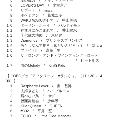
５． 愛の魔力 / ティナ・ターナー
６． LOVER'S DAY / 氷室京介
７． リブート / miwa
８． ボヘミアン / 葛城ユキ
９． WAKU WAKUさせて / 中山美穂
１０． ターザン・ボーイ / バルティモラ
１１． 神無月にかこまれて / 井上陽水
１２． 十七歳の地図 / 尾崎豊
１３． Diamonds / プリンセスプリンセス
１４． あたしなんで抱きしめたいんだろう？ / Chara
１５． ファイト!! / 森高千里
１６． ザ・ロング・アンド・ワインディング・ロード
/ ビートルズ
１７． 雨のMelody / KinKi Kids
【「OBCグッドアフタヌーン！#ラジぐぅ」（11：30～14：
00）】
１． Raspberry Lover / 秦 基博
２． 夫婦きどり / ベイブルース
３． 飛べない鳥 / ゆず
４． 仮面舞踏会 / 少年隊
５． Killer Queen / QUEEN
６． #302 / 平井 堅
７． ECHO / Little Glee Monster