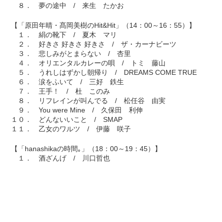
８． 夢の途中 / 来生 たかお
【「原田年晴・髙岡美樹のHit&Hit」（14：00～16：55）】
１． 絹の靴下 / 夏木 マリ
２． 好きさ 好きさ 好きさ / ザ・カーナビーツ
３． 悲しみがとまらない / 杏里
４． オリエンタルカレーの唄 / トミ 藤山
５． うれしはずかし朝帰り / DREAMS COME TRUE
６． 涙をふいて / 三好 鉄生
７． 王手！ / 杜 このみ
８． リフレインが叫んでる / 松任谷 由実
９． You were Mine / 久保田 利伸
１０． どんないいこと / SMAP
１１． 乙女のワルツ / 伊藤 咲子
【「hanashikaの時間｡」（18：00～19：45）】
１． 酒ざんげ / 川口哲也