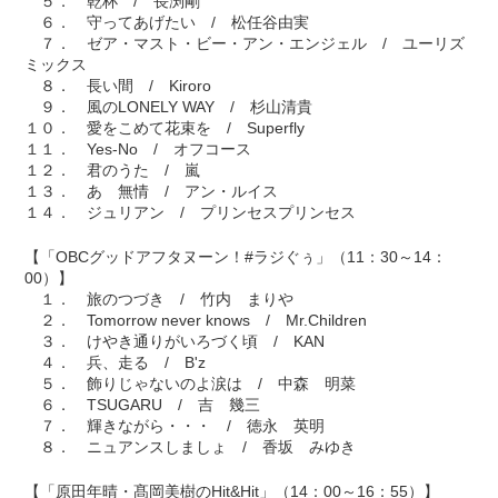
５． 乾杯 / 長渕剛
６． 守ってあげたい / 松任谷由実
７． ゼア・マスト・ビー・アン・エンジェル / ユーリズ
ミックス
８． 長い間 / Kiroro
９． 風のLONELY WAY / 杉山清貴
１０． 愛をこめて花束を / Superfly
１１． Yes-No / オフコース
１２． 君のうた / 嵐
１３． あゝ無情 / アン・ルイス
１４． ジュリアン / プリンセスプリンセス
【「OBCグッドアフタヌーン！#ラジぐぅ」（11：30～14：
00）】
１． 旅のつづき / 竹内 まりや
２． Tomorrow never knows / Mr.Children
３． けやき通りがいろづく頃 / KAN
４． 兵、走る / B'z
５． 飾りじゃないのよ涙は / 中森 明菜
６． TSUGARU / 吉 幾三
７． 輝きながら・・・ / 徳永 英明
８． ニュアンスしましょ / 香坂 みゆき
【「原田年晴・髙岡美樹のHit&Hit」（14：00～16：55）】