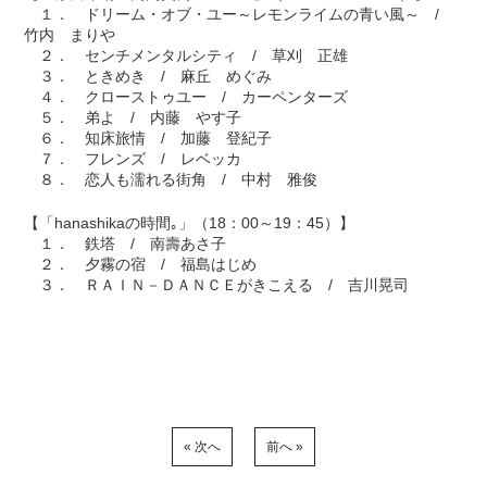
１． ドリーム・オブ・ユー～レモンライムの青い風～ /
竹内 まりや
２． センチメンタルシティ / 草刈 正雄
３． ときめき / 麻丘 めぐみ
４． クローストゥユー / カーペンターズ
５． 弟よ / 内藤 やす子
６． 知床旅情 / 加藤 登紀子
７． フレンズ / レベッカ
８． 恋人も濡れる街角 / 中村 雅俊
【「hanashikaの時間｡」（18：00～19：45）】
１． 鉄塔 / 南壽あさ子
２． 夕霧の宿 / 福島はじめ
３． ＲＡＩＮ－ＤＡＮＣＥがきこえる / 吉川晃司
« 次へ
前へ »