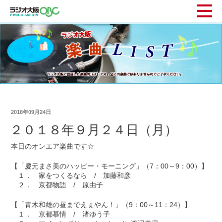
2018年09月24日
２０１８年９月２４日（月）
本日のオンエア楽曲です☆
【「慶元まさ美のハッピー・モーニング」（7：00～9：00）】
１． 家をつくるなら / 加藤和彦
２． 京都物語 / 原由子
【「青木和雄の昼までえぇやん！」（9：00～11：24）】
１． 京都慕情 / 渚ゆう子