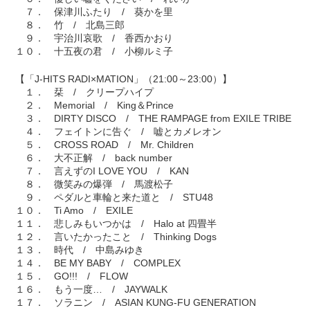
７． 保津川ふたり / 葵かを里
８． 竹 / 北島三郎
９． 宇治川哀歌 / 香西かおり
１０． 十五夜の君 / 小柳ルミ子
【「J-HITS RADI×MATION」（21:00～23:00）】
１． 栞 / クリープハイプ
２． Memorial / King＆Prince
３． DIRTY DISCO / THE RAMPAGE from EXILE TRIBE
４． フェイトンに告ぐ / 嘘とカメレオン
５． CROSS ROAD / Mr. Children
６． 大不正解 / back number
７． 言えずのI LOVE YOU / KAN
８． 微笑みの爆弾 / 馬渡松子
９． ペダルと車輪と来た道と / STU48
１０． Ti Amo / EXILE
１１． 悲しみもいつかは / Halo at 四畳半
１２． 言いたかったこと / Thinking Dogs
１３． 時代 / 中島みゆき
１４． BE MY BABY / COMPLEX
１５． GO!!! / FLOW
１６． もう一度… / JAYWALK
１７． ソラニン / ASIAN KUNG-FU GENERATION