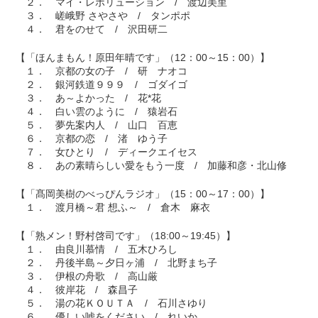
２． マイ・レボリューション / 渡辺美里
３． 嵯峨野 さやさや / タンポポ
４． 君をのせて / 沢田研二
【「ほんまもん！原田年晴です」（12：00～15：00）】
１． 京都の女の子 / 研 ナオコ
２． 銀河鉄道９９９ / ゴダイゴ
３． あ～よかった / 花*花
４． 白い雲のように / 猿岩石
５． 夢先案内人 / 山口 百恵
６． 京都の恋 / 渚 ゆう子
７． 女ひとり / ディークエイセス
８． あの素晴らしい愛をもう一度 / 加藤和彦・北山修
【「髙岡美樹のべっぴんラジオ」（15：00～17：00）】
１． 渡月橋～君 想ふ～ / 倉木 麻衣
【「熟メン！野村啓司です」（18:00～19:45）】
１． 由良川慕情 / 五木ひろし
２． 丹後半島～夕日ヶ浦 / 北野まち子
３． 伊根の舟歌 / 高山厳
４． 彼岸花 / 森昌子
５． 湯の花ＫＯＵＴＡ / 石川さゆり
６． 優しい嘘をください / れいか