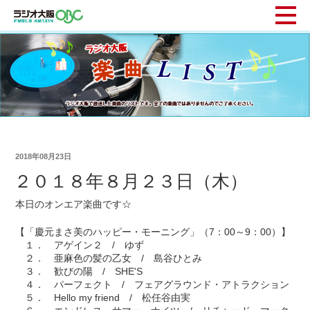
2018年08月23日
２０１８年８月２３日（木）
本日のオンエア楽曲です☆
【「慶元まさ美のハッピー・モーニング」（7：00～9：00）】
１． アゲイン２ / ゆず
２． 亜麻色の髪の乙女 / 島谷ひとみ
３． 歓びの陽 / SHE'S
４． パーフェクト / フェアグラウンド・アトラクション
５． Hello my friend / 松任谷由実