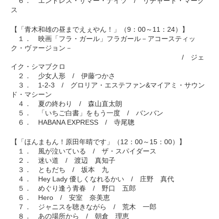
６． エンドレス・サマー・ナイツ / リチャード・マーク
ス
【「青木和雄の昼までえぇやん！」（9：00～11：24）】
１． 映画「フラ・ガール」フラガール－アコースティッ
ク・ヴァージョン－
/ ジェ
イク・シマブクロ
２． 少女人形 / 伊藤つかさ
３． 1-2-3 / グロリア・エステファン&マイアミ・サウン
ド・マシーン
４． 夏の終わり / 森山直太朗
５． 「いちご白書」をもう一度 / バンバン
６． HABANA EXPRESS / 寺尾聰
【「ほんまもん！原田年晴です」（12：00～15：00）】
１． 風が泣いている / ザ・スパイダース
２． 迷い道 / 渡辺 真知子
３． ともだち / 坂本 九
４． Hey Lady 優しくなれるかい / 庄野 真代
５． めぐり逢う青春 / 野口 五郎
６． Hero / 安室 奈美恵
７． ジャニスを聴きながら / 荒木 一郎
８． あの場所から / 朝倉 理恵