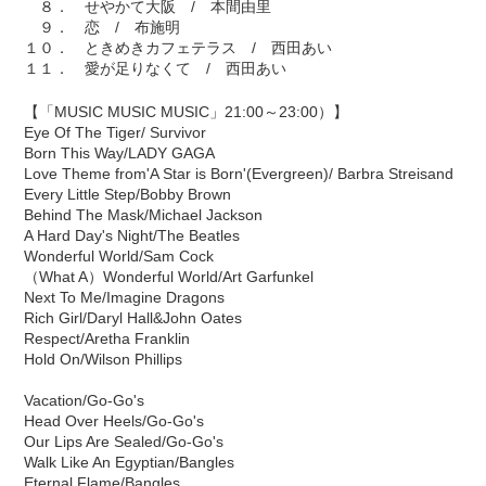
８． せやかて大阪 / 本間由里
９． 恋 / 布施明
１０． ときめきカフェテラス / 西田あい
１１． 愛が足りなくて / 西田あい
【「MUSIC MUSIC MUSIC」21:00～23:00）】
Eye Of The Tiger/ Survivor
Born This Way/LADY GAGA
Love Theme from'A Star is Born'(Evergreen)/ Barbra Streisand
Every Little Step/Bobby Brown
Behind The Mask/Michael Jackson
A Hard Day's Night/The Beatles
Wonderful World/Sam Cock
（What A）Wonderful World/Art Garfunkel
Next To Me/Imagine Dragons
Rich Girl/Daryl Hall&John Oates
Respect/Aretha Franklin
Hold On/Wilson Phillips
Vacation/Go-Go's
Head Over Heels/Go-Go's
Our Lips Are Sealed/Go-Go's
Walk Like An Egyptian/Bangles
Eternal Flame/Bangles