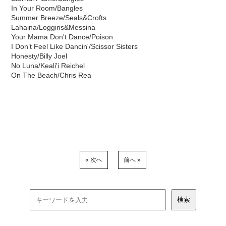
In Your Room/Bangles
Summer Breeze/Seals&Crofts
Lahaina/Loggins&Messina
Your Mama Don't Dance/Poison
I Don’t Feel Like Dancin'/Scissor Sisters
Honesty/Billy Joel
No Luna/Keali'i Reichel
On The Beach/Chris Rea
« 次へ
前へ »