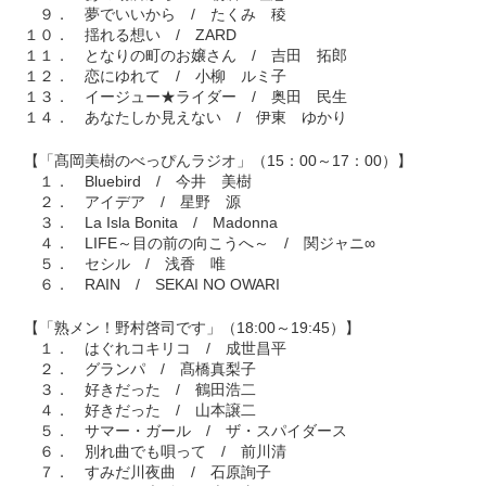
９． 夢でいいから / たくみ 稜
１０． 揺れる想い / ZARD
１１． となりの町のお嬢さん / 吉田 拓郎
１２． 恋にゆれて / 小柳 ルミ子
１３． イージュー★ライダー / 奥田 民生
１４． あなたしか見えない / 伊東 ゆかり
【「髙岡美樹のべっぴんラジオ」（15：00～17：00）】
１． Bluebird / 今井 美樹
２． アイデア / 星野 源
３． La Isla Bonita / Madonna
４． LIFE～目の前の向こうへ～ / 関ジャニ∞
５． セシル / 浅香 唯
６． RAIN / SEKAI NO OWARI
【「熟メン！野村啓司です」（18:00～19:45）】
１． はぐれコキリコ / 成世昌平
２． グランパ / 髙橋真梨子
３． 好きだった / 鶴田浩二
４． 好きだった / 山本譲二
５． サマー・ガール / ザ・スパイダース
６． 別れ曲でも唄って / 前川清
７． すみだ川夜曲 / 石原詢子