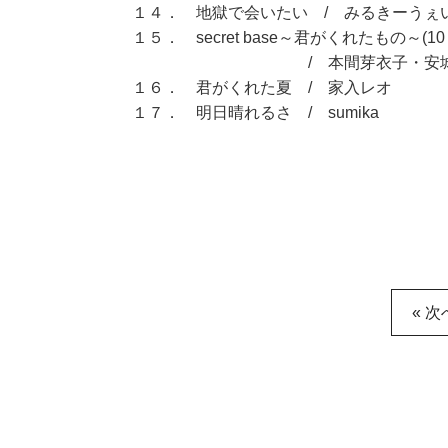
１４． 地獄で会いたい / みるきーうぇ
１５． secret base～君がくれたもの～(10 years
/ 本間芽衣子・安城鳴子
１６． 君がくれた夏 / 家入レオ
１７． 明日晴れるさ / sumika
« 次