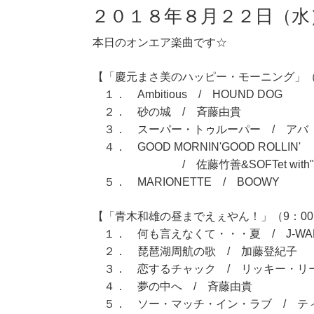
２０１８年８月２２日（水
本日のオンエア楽曲です☆
【「慶元まさ美のハッピー・モーニング」（7
１． Ambitious / HOUND DOG
２． 砂の城 / 斉藤由貴
３． スーパー・トゥルーパー / アバ
４． GOOD MORNIN'GOOD ROLLIN'
/ 佐藤竹善&SOFTet with"No Na
５． MARIONETTE / BOOWY
【「青木和雄の昼までえぇやん！」（9：00～
１． 何も言えなくて・・・夏 / J-WA
２． 琵琶湖周航の歌 / 加藤登紀子
３． 恋するチャック / リッキー・リ
４． 夢の中へ / 斉藤由貴
５． ソー・マッチ・イン・ラブ / テ