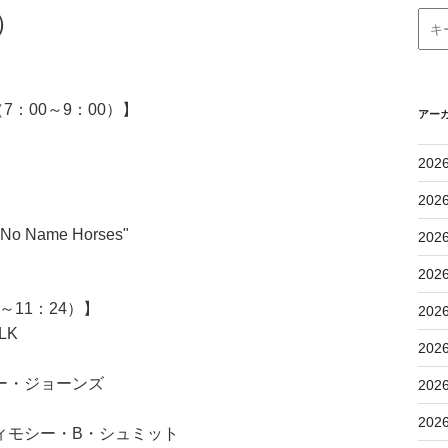
）
：00～9：00）】
アー
202
202
me Horses"
202
202
11：24）】
202
LK
202
ー・ジョーンズ
202
202
ィモシー・B・シュミット