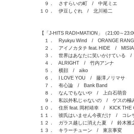
９． さすらいの町 / 中尾ミエ
１０． 伊豆しぐれ / 北川裕二
【「J-HITS RADI×MATION」（21:00～23:
１． Ryukyu Wind / ORANGE RANG
２． アイノカタチ feat. HIDE / MISIA
３． 世界はあなたに笑いかけている / Little
４． ALRIGHT / 竹内アンナ
５． 横顔 / aiko
６． I LOVE YOU / 藤澤ノリマサ
７． 有心論 / Bank Band
８． なんでもないや / 上白石萌音
９． 私以外私じゃないの / ゲスの極
１０． 住所 feat. 岡村靖幸 / KICK THE 
１１． 彼氏はいません今夜だけ / コレ
１２． ガラス越しに消えた夏 / 鈴木雅
１３． キラーチューン / 東京事変