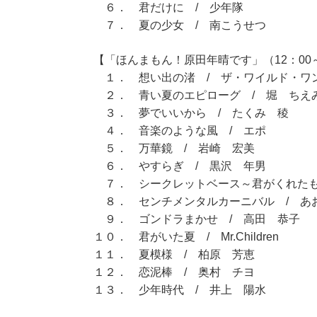
６． 君だけに / 少年隊
７． 夏の少女 / 南こうせつ
【「ほんまもん！原田年晴です」（12：00～
１． 想い出の渚 / ザ・ワイルド・ワ
２． 青い夏のエピローグ / 堀 ちえ
３． 夢でいいから / たくみ 稜
４． 音楽のような風 / エポ
５． 万華鏡 / 岩崎 宏美
６． やすらぎ / 黒沢 年男
７． シークレットベース～君がくれたもの
８． センチメンタルカーニバル / あ
９． ゴンドラまかせ / 高田 恭子
１０． 君がいた夏 / Mr.Children
１１． 夏模様 / 柏原 芳恵
１２． 恋泥棒 / 奥村 チヨ
１３． 少年時代 / 井上 陽水