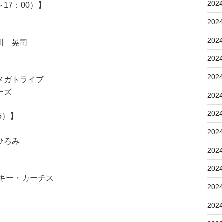
202
17：00）】
202
202
川 晃司
202
202
トライブ
ーズ
202
202
5）】
202
ひろみ
202
202
キー・カーチス
202
202