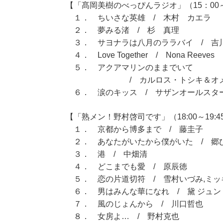
【「髙岡美樹のべっぴんラジオ」（15：00～
１． ちいさな英雄 / 木村 カエラ
２． 夢みる渚 / 杉 真理
３． サヨナラは八月のララバイ / 吉
４． Love Together / Nona Reeves
５． アクアマリンのままでいて
/ カルロス・トシキ＆オメガ
６． 涙のキッス / サザンオールスタ
【「熟メン！野村啓司です」（18:00～19:4
１． 京都から博多まで / 藤圭子
２． あなたがいたから僕がいた / 郷
３． 港 / 中畑清
４． どこまでも愛 / 原辰徳
５． 恋の片道切符 / 雪村いづみ,ミッ
６． 男はみんな華になれ / 黛 ジュン
７． 風のじょんから / 川口哲也
８． 女房よ… / 野村克也