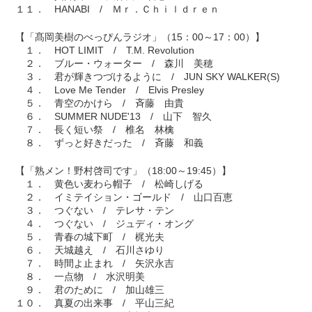
１１． HANABI / Ｍｒ．Ｃｈｉｌｄｒｅｎ
【「髙岡美樹のべっぴんラジオ」（15：00～17：00）】
１． HOT LIMIT / T.M. Revolution
２． ブルー・ウォーター / 森川 美穂
３． 君が輝きつづけるように / JUN SKY WALKER(S)
４． Love Me Tender / Elvis Presley
５． 青空のかけら / 斉藤 由貴
６． SUMMER NUDE'13 / 山下 智久
７． 長く短い祭 / 椎名 林檎
８． ずっと好きだった / 斉藤 和義
【「熟メン！野村啓司です」（18:00～19:45）】
１． 黄色い麦わら帽子 / 松崎しげる
２． イミテイション・ゴールド / 山口百恵
３． つぐない / テレサ・テン
４． つぐない / ジュディ・オング
５． 青春の城下町 / 梶光夫
６． 天城越え / 石川さゆり
７． 時間よ止まれ / 矢沢永吉
８． 一点物 / 水沢明美
９． 君のために / 加山雄三
１０． 真夏の出来事 / 平山三紀