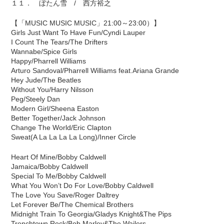
１１． ぼたん雪 / 西方裕之
【「MUSIC MUSIC MUSIC」21:00～23:00）】
Girls Just Want To Have Fun/Cyndi Lauper
I Count The Tears/The Drifters
Wannabe/Spice Girls
Happy/Pharrell Williams
Arturo Sandoval/Pharrell Williams feat.Ariana Grande
Hey Jude/The Beatles
Without You/Harry Nilsson
Peg/Steely Dan
Modern Girl/Sheena Easton
Better Together/Jack Johnson
Change The World/Eric Clapton
Sweat(A La La La La Long)/Inner Circle
Heart Of Mine/Bobby Caldwell
Jamaica/Bobby Caldwell
Special To Me/Bobby Caldwell
What You Won’t Do For Love/Bobby Caldwell
The Love You Save/Roger Daltrey
Let Forever Be/The Chemical Brothers
Midnight Train To Georgia/Gladys Knight&The Pips
Trenchtown Rock/Bob Marley&The Wailers