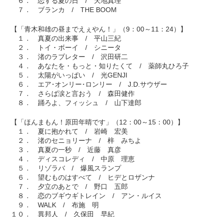
６． 恋する夏の日 / 天地真理
７． ブランカ / THE BOOM
【「青木和雄の昼までえぇやん！」（9：00～11：24）】
１． 真夏の出来事 / 平山三紀
２． トイ・ボーイ / シニータ
３． 渚のラブレター / 沢田研二
４． あなたを・もっと・知りたくて / 薬師丸ひろ子
５． 太陽がいっぱい / 光GENJI
６． エア･オンリー･ロンリー / J.D.サウザー
７． さらば涙と言おう / 森田健作
８． 踊ろよ、フィッシュ / 山下達郎
【「ほんまもん！原田年晴です」（12：00～15：00）】
１． 夏に抱かれて / 岩崎 宏美
２． 渚のセニョリーナ / 梓 みちよ
３． 真夏の一秒 / 近藤 真彦
４． ディスコレディ / 中原 理恵
５． リゾラバ / 爆風スランプ
６． 望むものはすべて / ヒデとロザンナ
７． 夕立のあとで / 野口 五郎
８． 恋のブギウギトレイン / アン・ルイス
９． WALK / 布施 明
１０． 異邦人 / 久保田 早紀