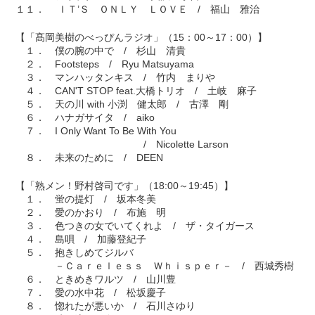
１１． ＩＴ’Ｓ ＯＮＬＹ ＬＯＶＥ / 福山 雅治
【「髙岡美樹のべっぴんラジオ」（15：00～17：00）】
１． 僕の腕の中で / 杉山 清貴
２． Footsteps / Ryu Matsuyama
３． マンハッタンキス / 竹内 まりや
４． CAN'T STOP feat.大橋トリオ / 土岐 麻子
５． 天の川 with 小渕 健太郎 / 古澤 剛
６． ハナガサイタ / aiko
７． I Only Want To Be With You
/ Nicolette Larson
８． 未来のために / DEEN
【「熟メン！野村啓司です」（18:00～19:45）】
１． 蛍の提灯 / 坂本冬美
２． 愛のかおり / 布施 明
３． 色つきの女でいてくれよ / ザ・タイガース
４． 島唄 / 加藤登紀子
５． 抱きしめてジルバ
－Ｃａｒｅｌｅｓｓ Ｗｈｉｓｐｅｒ－ / 西城秀樹
６． ときめきワルツ / 山川豊
７． 愛の水中花 / 松坂慶子
８． 惚れたが悪いか / 石川さゆり