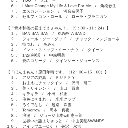
５． YOU / 大江千里
６． I Must Change My Life & Love For Me / 角松敏生
７． エスカレーション / 河合奈保子
８． セルフ・コントロール / ローラ・ブラニガン
【「青木和雄の昼までえぇやん！」（9：00～11：24）】
１． BAN BAN BAN / KUWATA BAND
２． フィール・ソー・グッド / チャック・マンジョーネ
３． 待つわ / あみん
４． ドント・ストップ・ミー・ナウ / クイーン
５． 1/2の神話 / 中森明菜
６． 愛のコリーダ / クインシー・ジョーンズ
【「ほんまもん！原田年晴です」（12：00～15：00）】
１． アジアの純真 / ＰＵＦＦＹ
２． おまえにチェックイン / 沢田 研二
３． 美・サイレント / 山口 百恵
４． キラキラ / 小田 和正
５． 俺色にそまれ / 米米クラブ
６． ろくでなし / 越路 吹雪
７． Tomorrow / 岡本 真夜
８． 浪漫 / ジョージ山本with憲三郎
９． 世界中の誰よりきっと / 中山美穂&WANDS
１０． アイラブユーOK / 矢沢 永吉