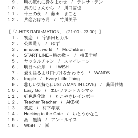
９． 時の流れに身をまかせ / テレサ・テン
１０． 風のじょんから / 川口哲也
１１． 十三の夜 / 藤田 まこと
１２． 片恋おぼろ月 / 竹川美子
【「J-HITS RADI×MATION」（21:00～23:00）】
１． 初恋 / 宇多田ヒカル
２． 公園通り / ゆず
３． innocent world / Mr.Children
４． START LINE～時の轍～ / 植田圭輔
５． ヤッタルチャン / スマイレージ
６． 明日への扉 / I WiSH
７． 愛を語るより口づけをかわそう / WANDS
８． fragile / Every Little Thing
９． 悲しい気持ち(JUST A MAN IN LOVE) / 桑田佳祐
１０． Easy Go / エレファントカシマシ
１１． 虹色進化論 / たこやきレインボー
１２． Teacher Teacher / AKB48
１３． 初恋 / 村下孝蔵
１４． Hacking to the Gate / いとうかなこ
１５． あゝ無情 / アン・ルイス
１６． WISH / 嵐