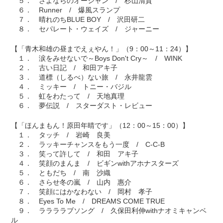
５． さよならのオーシャン / 杉山清貴
６． Runner / 爆風スランプ
７． 晴れのちBLUE BOY / 沢田研二
８． セパレート・ウェイズ / ジャーニー
【「青木和雄の昼までえぇやん！」（9：00～11：24）】
１． 涙をみせないで～Boys Don't Cry～ / WINK
２． 古い日記 / 和田アキ子
３． 道標（しるべ）ない旅 / 永井龍雲
４． ミッキー / トニー・バジル
５． 虹をわたって / 天地真理
６． 夢伝説 / スターダスト・レビュー
【「ほんまもん！原田年晴です」（12：00～15：00）】
１． タッチ / 岩崎 良美
２． ラッキーチャンスをもう一度 / C-C-B
３． 笑って許して / 和田 アキ子
４． 笑顔のまんま / ビギンwithアホナスターズ
５． ともだち / 南 沙織
６． さらせ冬の嵐 / 山内 惠介
７． 笑顔にはかなわない / 岡村 孝子
８． Eyes To Me / DREAMS COME TRUE
９． ララララブソング / 久保田利伸withナオミキャンベ
ル