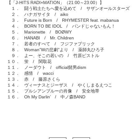
【「J-HITS RADI×MATION」（21:00～23:00）】
１． 闘う戦士たちへ愛を込めて / サザンオールスターズ
２． ハナガサイタ / aiko
３． Future is Born / RHYMESTER feat. mabanua
４． BORN TO BE IDOL / バンドじゃないもん！
５． Marionette / BOØWY
６． HANABI / Mr. Children
７． 若者のすべて / フジファブリック
８． Woman”Wの悲劇”より / 薬師丸ひろ子
９． よー、そこの若いの / 竹原ピストル
１０． 蛍 / 関取花
１１． ノーダウト / official髭男dism
１２． 感情 / wacci
１３． 赤 / 藤原さくら
１４． ヴィーナスとジーザス / やくしまるえつこ
１５． プルシアンブルーの肖像 / 安全地帯
１６． Oh My Darlin’ / 中ノ森BAND