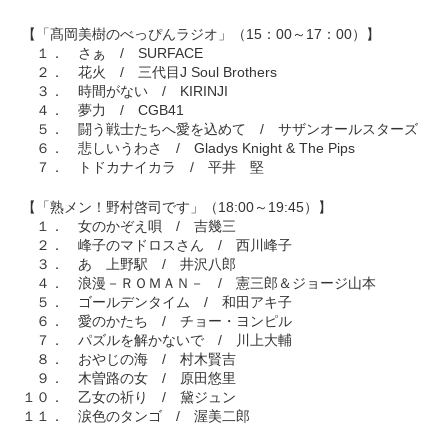
【「髙岡美樹のべっぴんラジオ」（15：00～17：00）】
１． さぁ / SURFACE
２． 花火 / 三代目J Soul Brothers
３． 時間がない / KIRINJI
４． 夢力 / CGB41
５． 闘う戦士たちへ愛を込めて / サザンオールスターズ
６． 悲しいうわさ / Gladys Knight & The Pips
７． トドカナイカラ / 平井 堅
【「熟メン！野村啓司です」（18:00～19:45）】
１． 女のかぞえ唄 / 吉幾三
２． 峰子のマドロスさん / 西川峰子
３． あゝ上野駅 / 井沢八郎
４． 浪漫－ＲＯＭＡＮ－ / 憲三郎＆ジョージ山本
５． ゴールデンタイム / 和田アキ子
６． 愛のかたち / チョー・ヨンピル
７． パズルを解かないで / 川上大輔
８． おやじの海 / 村木賢吉
９． 木曽路の女 / 原田悠里
１０． 乙女の祈り / 黛ジュン
１１． 涙色のタンゴ / 渥美二郎