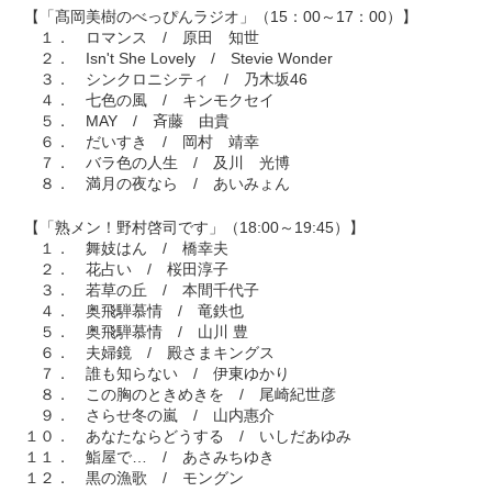
【「髙岡美樹のべっぴんラジオ」（15：00～17：00）】
１． ロマンス / 原田 知世
２． Isn't She Lovely / Stevie Wonder
３． シンクロニシティ / 乃木坂46
４． 七色の風 / キンモクセイ
５． MAY / 斉藤 由貴
６． だいすき / 岡村 靖幸
７． バラ色の人生 / 及川 光博
８． 満月の夜なら / あいみょん
【「熟メン！野村啓司です」（18:00～19:45）】
１． 舞妓はん / 橋幸夫
２． 花占い / 桜田淳子
３． 若草の丘 / 本間千代子
４． 奥飛騨慕情 / 竜鉄也
５． 奥飛騨慕情 / 山川 豊
６． 夫婦鏡 / 殿さまキングス
７． 誰も知らない / 伊東ゆかり
８． この胸のときめきを / 尾崎紀世彦
９． さらせ冬の嵐 / 山内惠介
１０． あなたならどうする / いしだあゆみ
１１． 鮨屋で… / あさみちゆき
１２． 黒の漁歌 / モングン