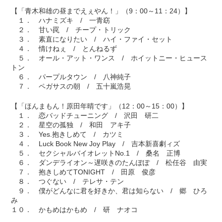
【「青木和雄の昼までえぇやん！」（9：00～11：24）】
１． ハナミズキ / 一青窈
２． 甘い罠 / チープ・トリック
３． 素直になりたい / ハイ・ファイ・セット
４． 情けねぇ / とんねるず
５． オール・アット・ワンス / ホイットニー・ヒュース
トン
６． パープルタウン / 八神純子
７． ペガサスの朝 / 五十嵐浩晃
【「ほんまもん！原田年晴です」（12：00～15：00）】
１． 恋バッドチューニング / 沢田 研二
２． 星空の孤独 / 和田 アキ子
３． Yes.抱きしめて / カツミ
４． Luck Book New Joy Play / 吉本新喜劇ィズ
５． セクシャルバイオレットNo.1 / 桑名 正博
６． ダンデライオン～遅咲きのたんぽぽ / 松任谷 由実
７． 抱きしめてTONIGHT / 田原 俊彦
８． つぐない / テレサ・テン
９． 僕がどんなに君を好きか、君は知らない / 郷 ひろ
み
１０． かもめはかもめ / 研 ナオコ