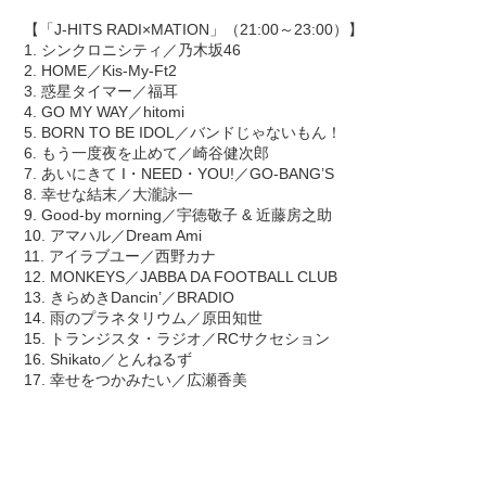
【「J-HITS RADI×MATION」（21:00～23:00）】
1. シンクロニシティ／乃木坂46
2. HOME／Kis-My-Ft2
3. 惑星タイマー／福耳
4. GO MY WAY／hitomi
5. BORN TO BE IDOL／バンドじゃないもん！
6. もう一度夜を止めて／崎谷健次郎
7. あいにきて I・NEED・YOU!／GO-BANG’S
8. 幸せな結末／大瀧詠一
9. Good-by morning／宇徳敬子 & 近藤房之助
10. アマハル／Dream Ami
11. アイラブユー／西野カナ
12. MONKEYS／JABBA DA FOOTBALL CLUB
13. きらめきDancin’／BRADIO
14. 雨のプラネタリウム／原田知世
15. トランジスタ・ラジオ／RCサクセション
16. Shikato／とんねるず
17. 幸せをつかみたい／広瀬香美