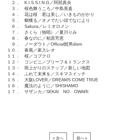
２． K.I.S.S.I.N.G／阿部真央
３． 桜色舞うころ／中島美嘉
４． 花は桜 君は美し／いきものがかり
５． 鯛獲る／オメでたい頭でなにより
６． Sakura／レミオロメン
７． さくら（独唱）／夏川りみ
８． 春なのに／柏原芳恵
９． ノーダウト／Official髭男dism
１０． 春風／家入レオ
１１． 桜／コブクロ
１２・ コンビニ／ブリーフ＆トランクス
１３・ 雨上がりのステップ／新しい地図
１４． ふれて未来を／スキマスイッチ
１５． 大阪LOVER／DREAMS COME TRUE
１６． 魔法のように／SHISHAMO
１７． サザンカ／SEKAI NO OWARI
« 次へ
前へ »