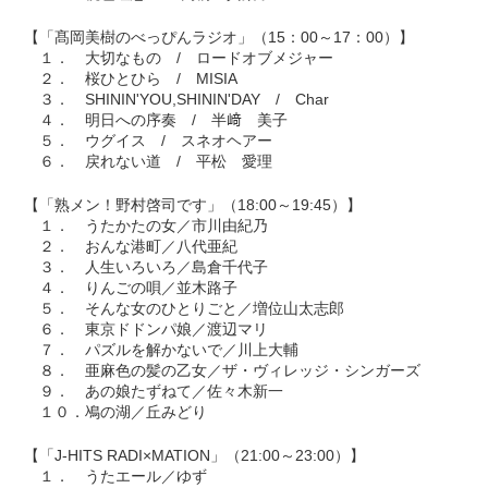
【「髙岡美樹のべっぴんラジオ」（15：00～17：00）】
１． 大切なもの / ロードオブメジャー
２． 桜ひとひら / MISIA
３． SHININ'YOU,SHININ'DAY / Char
４． 明日への序奏 / 半﨑 美子
５． ウグイス / スネオヘアー
６． 戻れない道 / 平松 愛理
【「熟メン！野村啓司です」（18:00～19:45）】
１． うたかたの女／市川由紀乃
２． おんな港町／八代亜紀
３． 人生いろいろ／島倉千代子
４． りんごの唄／並木路子
５． そんな女のひとりごと／増位山太志郎
６． 東京ドドンパ娘／渡辺マリ
７． パズルを解かないで／川上大輔
８． 亜麻色の髪の乙女／ザ・ヴィレッジ・シンガーズ
９． あの娘たずねて／佐々木新一
１０．鳰の湖／丘みどり
【「J-HITS RADI×MATION」（21:00～23:00）】
１． うたエール／ゆず