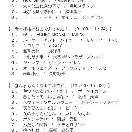
５． Hold On Me / 小比類巻かほる
６． 大きな玉ねぎの下で / 爆風スランプ
７． 花びら舞う季節に / 松田聖子
８． ビート・イット / マイケル・ジャクソン
【「青木和雄の昼までえぇやん！」（9：00～11：24）】
１． 桜 / FUNKY MONKEY BABYS
２． ハイヤー・アンド・ハイヤー / リタ・クーリッジ
３． グロリア / ZIGGY
４． 四季の歌 / 芹洋子
５． それが大事 / 大事MANブラザーズバンド
６． ジャンプ / ヴァン・ヘイレン
７． オールウェイズ / アトランティック・スター
８． 春咲小紅 / 矢野顕子
【「ほんまもん！原田年晴です」（12：00～15：00）】
１． 色つきの女でいてくれよ / ザ・タイガース
２． 恋したっていいじゃない / 渡辺 美里
３． スウィートソウルレヴュー / ピチカートファイブ
４． 夜と朝のあいだに / ピーター
５． 女の子なんだもん / 麻丘 めぐみ
６． ボタンを外せ / 西城 秀樹
７． ふたりの関係 / ヒデとロザンナ
８． 桃色吐息 / 高橋 真梨子