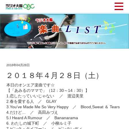
2018年04月28日
２０１８年４月２８日（土）
本日のオンエア楽曲です☆
【「あみるのママで」（12：30～14：30）】
1.恋したっていいじゃない ／ 渡辺美里
2.春を愛する人 ／ GLAY
3.You’ve Made Me So Very Happy ／ Blood,Sweat ＆ Tears
4.だけど… ／ 高田みづえ
5.I Heard A Rumour ／ Bananarama
6. わたしの城下町 ／ 小柳ルミ子
7.ピンク・タイフーン ／ ピンクレディ