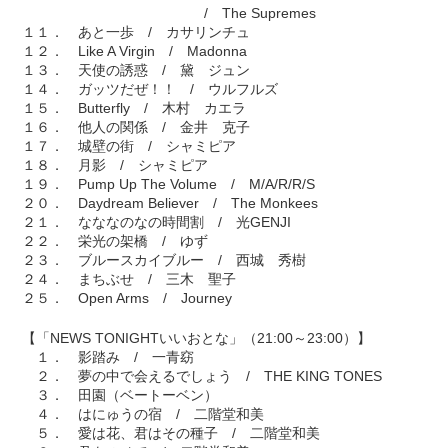
/ The Supremes
１１． あと一歩 / カサリンチュ
１２． Like A Virgin / Madonna
１３． 天使の誘惑 / 黛 ジュン
１４． ガッツだぜ！！ / ウルフルズ
１５． Butterfly / 木村 カエラ
１６． 他人の関係 / 金井 克子
１７． 城壁の街 / シャミピア
１８． 月影 / シャミピア
１９． Pump Up The Volume / M/A/R/R/S
２０． Daydream Believer / The Monkees
２１． なななのなの時間割 / 光GENJI
２２． 栄光の架橋 / ゆず
２３． ブルースカイブルー / 西城 秀樹
２４． まちぶせ / 三木 聖子
２５． Open Arms / Journey
【「NEWS TONIGHTいいおとな」（21:00～23:00）】
１． 影踏み / 一青窈
２． 夢の中で会えるでしょう / THE KING TONES
３． 田園（ベートーベン）
４． はにゅうの宿 / 二階堂和美
５． 愛は花、君はその種子 / 二階堂和美