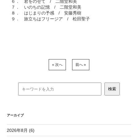
６． 君をのせて / 二階堂和美
７． いのちの記憶 / 二階堂和美
８． はじまりの予感 / 安藤秀樹
９． 旅立ちはフリージア / 松田聖子
« 次へ
前へ »
アーカイブ
2026年8月 (6)