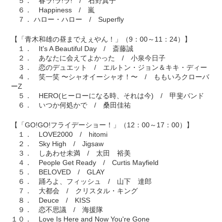
５． 春ラ!ラ!ラ! / 石野真子
６． Happiness / 嵐
７． ハロー・ハロー / Superfly
【「青木和雄の昼までえぇやん！」（9：00～11：24）】
１． It's A Beautiful Day / 斎藤誠
２． あなたに会えてよかった / 小泉今日子
３． 恋のデュエット / エルトン・ジョン＆キキ・ディー
４． 笑一笑 〜シャオイーシャオ！〜 / ももいろクローバ
ーZ
５． HERO(ヒーローになる時、それは今) / 甲斐バンド
６． いつか何処かで / 桑田佳祐
【「GO!GO!フライデーショー！」（12：00～17：00）】
１． LOVE2000 / hitomi
２． Sky High / Jigsaw
３． しあわせ未満 / 太田 裕美
４． People Get Ready / Curtis Mayfield
５． BELOVED / GLAY
６． 踊ろよ、フィッシュ / 山下 達郎
７． 大都会 / クリスタル・キング
８． Deuce / KISS
９． 恋不思議 / 海援隊
１０． Love Is Here and Now You're Gone