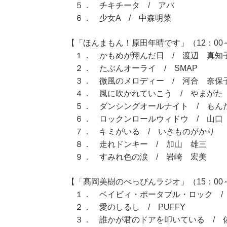
５． チキチータ / アバ
６． 少女A / 中森明菜
【「ほんまもん！原田年晴です」（12：00～
１． かもめが翔んだ日 / 渡辺 真知
２． たぶんオーライ / SMAP
３． 微風のメロディー / 河合 奈保
４． 風に吹かれていこう / やまがた
５． ダンシングオールナイト / もん
６． ロックンロールウィドウ / 山口
７． キミがいる / いきものがかり
８． 走れドンキー / 加山 雄三
９． すみれ色の涙 / 岩崎 宏美
【「髙岡美樹のべっぴんラジオ」（15：00～
１． ベイビィ・ポータブル・ロック /
２． 愛のしるし / PUFFY
３． 誰かが君のドアを叩いている / 