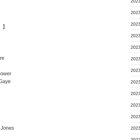
202
202
202
0）】
202
202
re
202
202
Power
 Gaye
202
202
202
202
 Jones
202
202