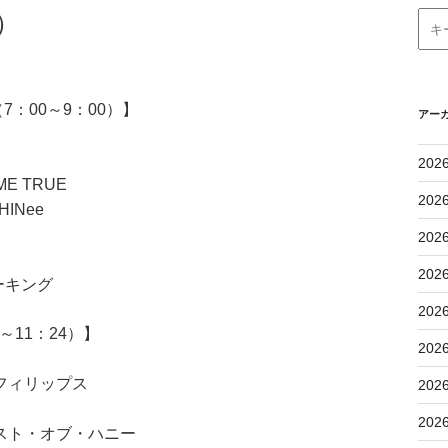
）
：00～9：00）】
アー
202
E TRUE
202
HINee
202
202
トーキング
202
11：24）】
202
フィリップス
202
202
スト・オブ・ハニー