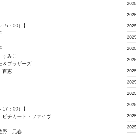
202
202
15：00）】
202
子
202
子
202
 すみこ
202
た＆ブラザーズ
202
 百恵
202
202
202
17：00）】
202
 ピチカート・ファイヴ
202
佐野 元春