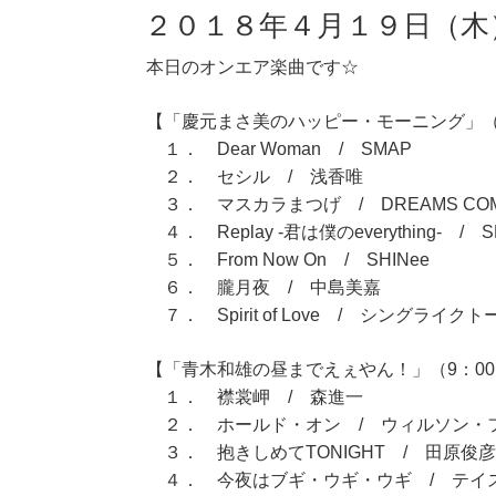
２０１８年４月１９日（木
本日のオンエア楽曲です☆
【「慶元まさ美のハッピー・モーニング」（7
１． Dear Woman / SMAP
２． セシル / 浅香唯
３． マスカラまつげ / DREAMS COM
４． Replay -君は僕のeverything- / S
５． From Now On / SHINee
６． 朧月夜 / 中島美嘉
７． Spirit of Love / シングライク
【「青木和雄の昼までえぇやん！」（9：00～
１． 襟裳岬 / 森進一
２． ホールド・オン / ウィルソン・
３． 抱きしめてTONIGHT / 田原俊彦
４． 今夜はブギ・ウギ・ウギ / テイ