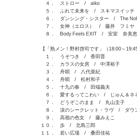
４． ストロー / aiko
５． ふれて未来を / スキマスイッチ
６． ダンシング・シスター / The Nol
７． 女神（エロス） / 藤井 フミヤ
８． Body Feels EXIT / 安室 奈美
【「熟メン！野村啓司です」（18:00～19:4
１． うそつき / 香田晋
２． カラスの女房 / 中澤裕子
３． 舟唄 / 八代亜紀
４． 舟唄 / 松村和子
５． 十九の春 / 田端義夫
６． 愛するってこわい / じゅん＆ネ
７． どうぞこのまま / 丸山圭子
８． 涙のシークレット・ラヴ / ダウ
９． 高嶺の色女 / 藤みえこ
１０． 歩 / 北島三郎
１１． 若い広場 / 桑田佳祐