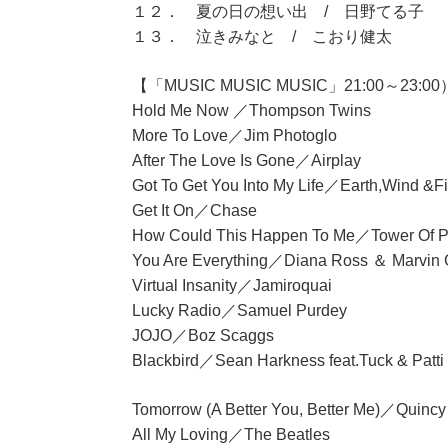
１２． 夏の日の想い出 / 日野てる子
１３． 泣きみなと / こおり健太
【「MUSIC MUSIC MUSIC」21:00～23:0
Hold Me Now ／Thompson Twins
More To Love／Jim Photoglo
After The Love Is Gone／Airplay
Got To Get You Into My Life／Earth,Wind &Fi
Get It On／Chase
How Could This Happen To Me／Tower Of 
You Are Everything／Diana Ross ＆ Marvin
Virtual Insanity／Jamiroquai
Lucky Radio／Samuel Purdey
JOJO／Boz Scaggs
Blackbird／Sean Harkness feat.Tuck & Patti
Tomorrow (A Better You, Better Me)／Quincy
All My Loving／The Beatles