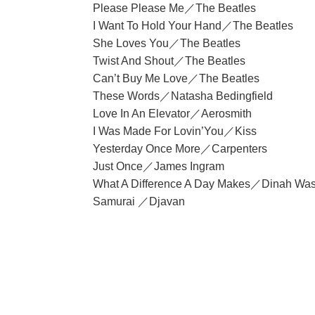
Please Please Me／The Beatles
I Want To Hold Your Hand／The Beatles
She Loves You／The Beatles
Twist And Shout／The Beatles
Can’t Buy Me Love／The Beatles
These Words／Natasha Bedingfield
Love In An Elevator／Aerosmith
I Was Made For Lovin’You／Kiss
Yesterday Once More／Carpenters
Just Once／James Ingram
What A Difference A Day Makes／Dinah Was
Samurai ／Djavan