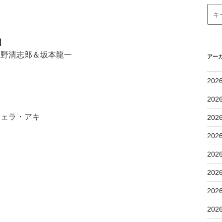
）
】
忌野清志郎＆坂本龍一
アー
202
202
ジェラ・アキ
202
202
202
202
202
202