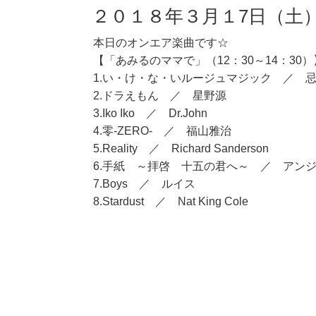
２０１８年３月１7日（土
本日のオンエア楽曲です☆
【「あみるのママで」（12：30～14：30）
1.い・け・な・いルージュマジック ／ 
2.ドラえもん ／ 星野源
3.Iko Iko ／ Dr.John
4.零-ZERO- ／ 福山雅治
5.Reality ／ Richard Sanderson
6.手紙 ～拝啓 十五の君へ～ ／ アン
7.Boys ／ ルイス
8.Stardust ／ Nat King Cole