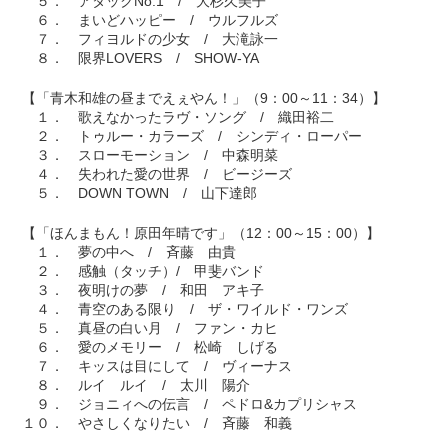
５． アタックNo.1 / 大杉久美子
６． まいどハッピー / ウルフルズ
７． フィヨルドの少女 / 大滝詠一
８． 限界LOVERS / SHOW-YA
【「青木和雄の昼までえぇやん！」（9：00～11：34）】
１． 歌えなかったラヴ・ソング / 織田裕二
２． トゥルー・カラーズ / シンディ・ローパー
３． スローモーション / 中森明菜
４． 失われた愛の世界 / ビージーズ
５． DOWN TOWN / 山下達郎
【「ほんまもん！原田年晴です」（12：00～15：00）】
１． 夢の中へ / 斉藤 由貴
２． 感触（タッチ）/ 甲斐バンド
３． 夜明けの夢 / 和田 アキ子
４． 青空のある限り / ザ・ワイルド・ワンズ
５． 真昼の白い月 / ファン・カヒ
６． 愛のメモリー / 松崎 しげる
７． キッスは目にして / ヴィーナス
８． ルイ ルイ / 太川 陽介
９． ジョニィへの伝言 / ペドロ&カプリシャス
１０． やさしくなりたい / 斉藤 和義