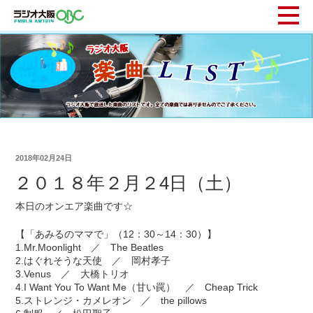
2018年02月24日
２０１８年２月２4日（土）
本日のオンエア楽曲です☆
【「あみるのママで」（12：30～14：30）】
1.Mr.Moonlight ／ The Beatles
2.はぐれそうな天使 ／ 岡村孝子
3.Venus ／ 大橋トリオ
4.I Want You To Want Me（甘い罠） ／ Cheap Trick
5.ストレンジ・カメレオン ／ the pillows