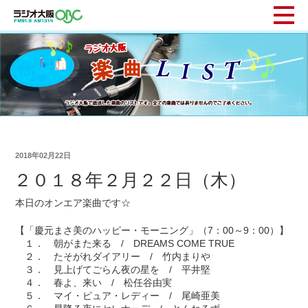
2018年02月22日
２０１８年２月２２日（木）
本日のオンエア楽曲です☆
【「慶元まさ美のハッピー・モーニング」（7：00～9：00）】
１． 朝がまた来る / DREAMS COME TRUE
２． たそがれダイアリー / 竹内まりや
３． 見上げてごらん夜の星を / 平井堅
４． 春よ、来い / 松任谷由実
５． マイ・ピュア・レディー / 尾崎亜美