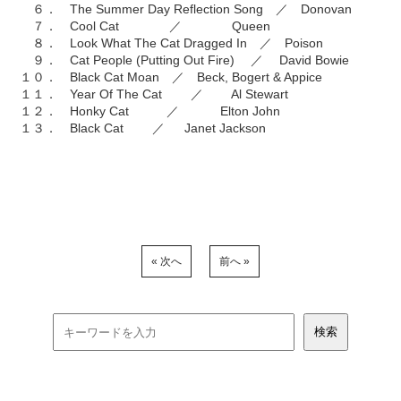
６． The Summer Day Reflection Song ／ Donovan
７． Cool Cat ／ Queen
８． Look What The Cat Dragged In ／ Poison
９． Cat People (Putting Out Fire) ／ David Bowie
１０． Black Cat Moan ／ Beck, Bogert & Appice
１１． Year Of The Cat ／ Al Stewart
１２． Honky Cat ／ Elton John
１３． Black Cat ／ Janet Jackson
« 次へ
前へ »