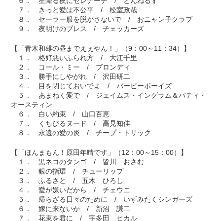
６． 星降る夜にセレナーデ / とんねるず
７． きっと愛は不公平 / 松室政哉
８． セーラー服を脱がさないで / おニャン子クラブ
９． 夜明けのブレス / チェッカーズ
【「青木和雄の昼までえぇやん！」（9：00～11：34）】
１． 格好悪いふられ方 / 大江千里
２． コール・ミー / ブロンディ
３． 勝手にしやがれ / 沢田研二
４． 目を閉じておいでよ / バービーボーイズ
５． あまねく愛で / ジェイムス・イングラム＆パティ・
オースティン
６． 白い約束 / 山口百恵
７． くちびるヌード / 高見知佳
８． 永遠の愛の炎 / チープ・トリック
【「ほんまもん！原田年晴です」（12：00～15：00）】
１． 黒ネコのタンゴ / 皆川 おさむ
２． 銀の指環 / チューリップ
３． ふるさと / 五木 ひろし
４． 愛が嫌いだから / チェウニ
５． 帰らざる日々のために / いずみたくシンガーズ
６． 嫁に来ないか / 新沼 謙二
７． 花束を君に / 宇多田 ヒカル