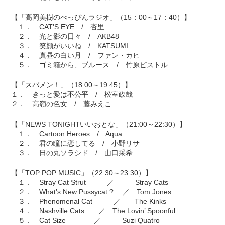
【「髙岡美樹のべっぴんラジオ」（15：00～17：40）】
１． CAT'S EYE / 杏里
２． 光と影の日々 / AKB48
３． 笑顔がいいね / KATSUMI
４． 真昼の白い月 / ファン・カヒ
５． ゴミ箱から、ブルース / 竹原ピストル
【「スパメン！」（18:00～19:45）】
１． きっと愛は不公平 / 松室政哉
２． 高嶺の色女 / 藤みえこ
【「NEWS TONIGHTいいおとな」（21:00～22:30）】
１． Cartoon Heroes / Aqua
２． 君の瞳に恋してる / 小野リサ
３． 日の丸ソラシド / 山口采希
【「TOP POP MUSIC」（22:30～23:30）】
１． Stray Cat Strut ／ Stray Cats
２． What’s New Pussycat ? ／ Tom Jones
３． Phenomenal Cat ／ The Kinks
４． Nashville Cats ／ The Lovin’ Spoonful
５． Cat Size ／ Suzi Quatro