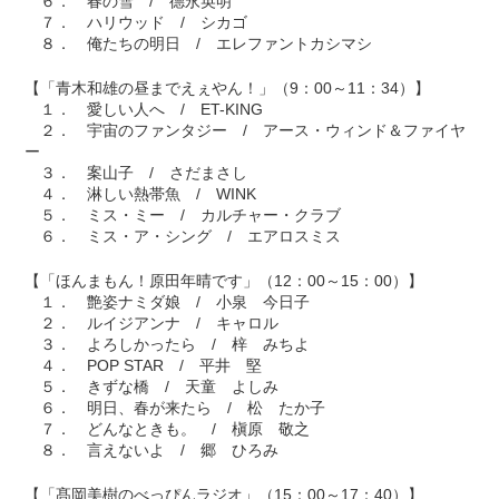
６． 春の雪 / 德永英明
７． ハリウッド / シカゴ
８． 俺たちの明日 / エレファントカシマシ
【「青木和雄の昼までえぇやん！」（9：00～11：34）】
１． 愛しい人へ / ET-KING
２． 宇宙のファンタジー / アース・ウィンド＆ファイヤ
ー
３． 案山子 / さだまさし
４． 淋しい熱帯魚 / WINK
５． ミス・ミー / カルチャー・クラブ
６． ミス・ア・シング / エアロスミス
【「ほんまもん！原田年晴です」（12：00～15：00）】
１． 艶姿ナミダ娘 / 小泉 今日子
２． ルイジアンナ / キャロル
３． よろしかったら / 梓 みちよ
４． POP STAR / 平井 堅
５． きずな橋 / 天童 よしみ
６． 明日、春が来たら / 松 たか子
７． どんなときも。 / 槇原 敬之
８． 言えないよ / 郷 ひろみ
【「髙岡美樹のべっぴんラジオ」（15：00～17：40）】