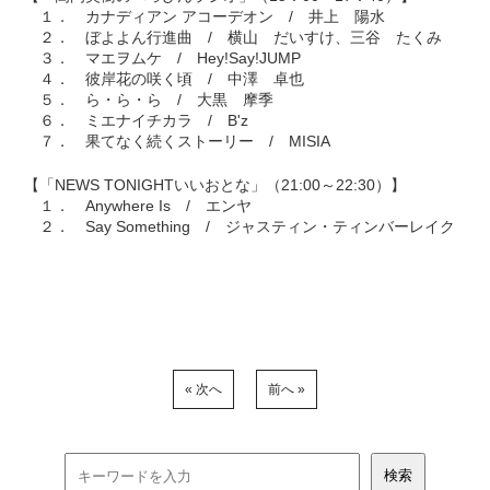
１． カナディアン アコーデオン / 井上 陽水
２． ぼよよん行進曲 / 横山 だいすけ、三谷 たくみ
３． マエヲムケ / Hey!Say!JUMP
４． 彼岸花の咲く頃 / 中澤 卓也
５． ら・ら・ら / 大黒 摩季
６． ミエナイチカラ / B'z
７． 果てなく続くストーリー / MISIA
【「NEWS TONIGHTいいおとな」（21:00～22:30）】
１． Anywhere Is / エンヤ
２． Say Something / ジャスティン・ティンバーレイク
« 次へ
前へ »