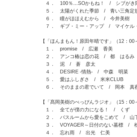
４． 100％…SOかもね！ / シブがき
５． 太陽がくれた季節 / 青い三角定
６． 瞳がほほえむから / 今井美樹
７． ギブ・ミー・アップ / マイケル
【「ほんまもん！原田年晴です」（12：00～
１． promise / 広瀬 香美
２． アンコ椿は恋の花 / 都 はるみ
３． 泥 / 蒼 彦太
４． DESIRE -情熱- / 中森 明菜
５． 愛はふしぎさ / 米米CLUB
６． そのままの君でいて / 岡本 真
【「髙岡美樹のべっぴんラジオ」（15：00～
１． 全てが僕の力になる！ / くず
２． バスルームから愛をこめて / 山
３． VOYAGER～日付のない墓標 / 
４． 忘れ雨 / 出光 仁美