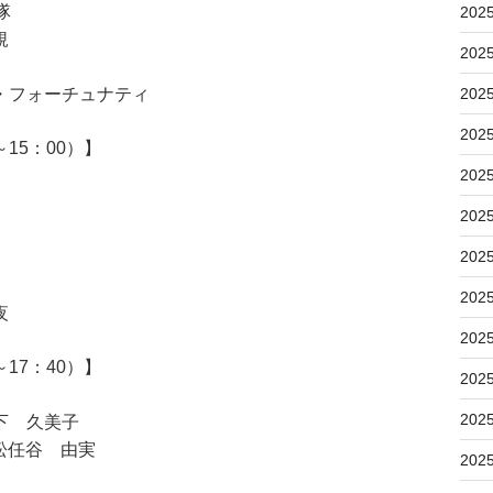
隊
202
規
202
・フォーチュナティ
202
202
15：00）】
202
202
202
202
夜
202
17：40）】
202
202
下 久美子
松任谷 由実
202