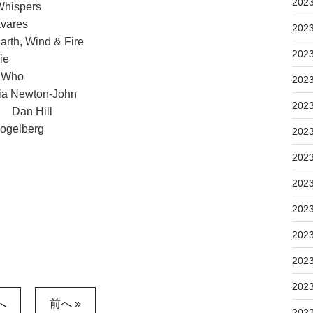
202
Whispers
avares
202
arth, Wind & Fire
202
lanie
 Who
202
 Newton-John
202
 Dan Hill
ogelberg
202
202
202
202
202
202
202
へ
前へ »
202