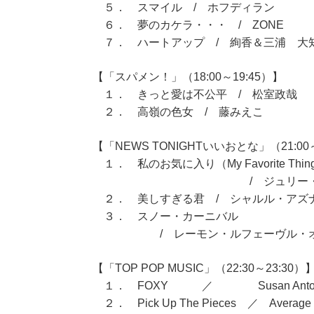
５． スマイル / ホフディラン
６． 夢のカケラ・・・ / ZONE
７． ハートアップ / 絢香＆三浦 大
【「スパメン！」（18:00～19:45）】
１． きっと愛は不公平 / 松室政哉
２． 高嶺の色女 / 藤みえこ
【「NEWS TONIGHTいいおとな」（21:00～
１． 私のお気に入り（My Favorite Thin
/ ジュリー・アンド
２． 美しすぎる君 / シャルル・アズ
３． スノー・カーニバル
/ レーモン・ルフェーヴル・オ
【「TOP POP MUSIC」（22:30～23:30）
１． FOXY ／ Susan Ant
２． Pick Up The Pieces ／ Average W