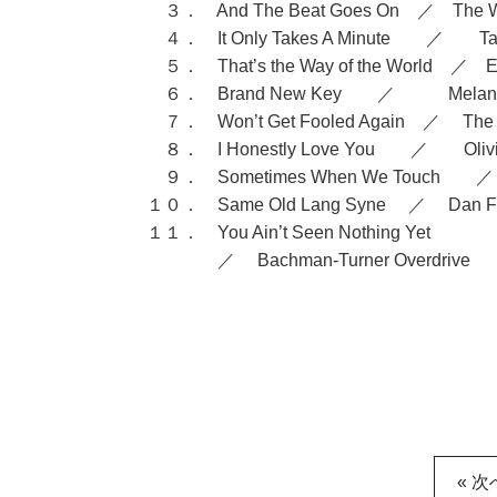
３． And The Beat Goes On ／ The 
４． It Only Takes A Minute ／ T
５． That’s the Way of the World ／ E
６． Brand New Key ／ Me
７． Won’t Get Fooled Again ／ The
８． I Honestly Love You ／ Olivia
９． Sometimes When We Touch ／
１０． Same Old Lang Syne ／ Dan F
１１． You Ain’t Seen Nothing Yet
／ Bachman-Turner Overdrive
« 次