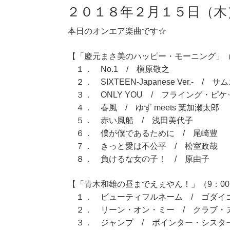
２０１８年２月１５日（木
本日のオンエア楽曲です☆
【「慶元まさ美のハッピー・モーニング」（7
１． No.1 / 槇原敬之
２． SIXTEEN-Japanese Ver.- / サ
３． ONLY YOU / フライング・ピケ
４． 春風 / ゆず meets 葉加瀬太郎
５． 赤い風船 / 浅田美代子
６． 僕が僕であるために / 尾崎豊
７． きっと愛は不公平 / 松室政哉
８． 負けるな女の子！ / 原由子
【「青木和雄の昼までえぇやん！」（9：00～
１． ビューティフルネーム / ゴダイ
２． リーン・オン・ミー / クラブ・
３． ジャンプ / ポインター・シスタ