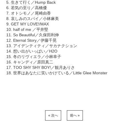
5. 生きて行く／Hump Back
6. 若気の至り／高橋優
7. オトシモノ／尾崎由香
8. 哀しみのスパイ／小林麻美
9. GET MY LOVE!/MAX
10. half of me ／平井堅
11. So Beautiful／久保田利伸
12. Eternal Story／伊藤千晃
13. アイデンティティ／サカナクション
14. 想い出がいっぱい／H2O
15. 冬のリヴィエラ／小林幸子
16. キャンディ／原田真二
17. TOO SHY SHY BOY!／観月ありさ
18. 世界はあなたに笑いかけている／Little Glee Monster
« 次へ
前へ »