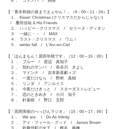
６． コトノハ / 絢香
【「青木和雄の昼までえぇやん！」（9：00～11：24）】
１. Kissin' Christmas (クリスマスだからじゃない)
/ 桑田佳祐 & His Friends
２. ハッピー・クリスマス / セリーヌ・ディオン
３. 一緒に・・ / MAX
４. ラスト・クリスマス / ワム！
５. winter fall / L'Arc-en-Ciel
【「ほんまもん！原田年晴です」（12：00～15：00）】
１． ブルー / 渡辺 真知子
２． 別れのサンバ / 長谷川 きよし
３． マドンナ / 吉本新喜劇ィズ
４． 一度だけなら / 野村 真樹
５． リンダ / アンルイス
６． 今夜だけきっと / スターダストレビュー
７． 恋のときめき / 小川 知子
８． 針葉樹 / 野口 五郎
【「髙岡美樹のべっぴんラジオ」（15：00～17：00）】
１． We are. / Do As Infinity
２． アイ・フィール・グッド / James Brown
３． 歌舞伎町の女王 / 椎名 林檎