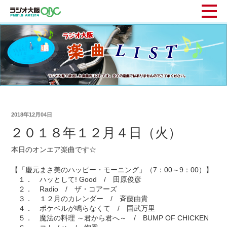
2018年12月04日
２０１８年１２月４日（火）
本日のオンエア楽曲です☆
【「慶元まさ美のハッピー・モーニング」（7：00～9：00）】
１． ハッとして! Good / 田原俊彦
２． Radio / ザ・コアーズ
３． １２月のカレンダー / 斉藤由貴
４． ポケベルが鳴らなくて / 国武万里
５． 魔法の料理 ～君から君へ～ / BUMP OF CHICKEN