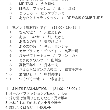
４． MR.TAXI / 少女時代
５． 踊ろよ、フィッシュ / 山下 達郎
６． まっしろ / ビッケブランカ
７． あなたとトゥラッタッタ♪ / DREAMS COME TURE
【「熟メン！野村啓司です」（18:00～19:45）】
１． なんで泣く / 天童よしみ
２． ああ、いい女 / 細川たかし
３． ある女の詩 / 美空ひばり
４． ある女の詩 / キム・ヨンジャ
５． カサブランカ・グッバイ / 鳥羽一郎
６． 泣かせてトーキョー / ファン・カヒ
７． ときめきワルツ / 山川豊
８． 高校三年生 / 舟木一夫
９． さよならはダンスの後に / 倍賞千恵子
１０． 酒場ひとり / 中村美律子
１１． つくづく一途 / 中条きよし
【「J-HITS RADI×MATION」（21:00～23:00）】
1. オールドファッション／back number
2. 帰り道は遠回りしたくなる／乃木坂46
3. 木枯らしに抱かれて／小泉今日子
4. 離したくはない／T-BOLAN