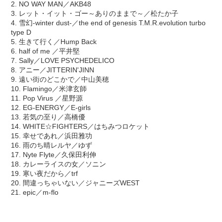
2. NO WAY MAN／AKB48
3. レット・イット・ゴー～ありのままで～／松たか子
4. 雪幻-winter dust-／the end of genesis T.M.R.evolution turbo
type D
5. 生きて行く／Hump Back
6. half of me ／平井堅
7. Sally／LOVE PSYCHEDELICO
8. アニー／JITTERIN'JINN
9. 遠い街のどこかで／中山美穂
10. Flamingo／米津玄師
11. Pop Virus ／星野源
12. EG-ENERGY／E-girls
13. 若気の至り／高橋優
14. WHITE☆FIGHTERS／はちみつロケット
15. 幸せであれ／浜田雅功
16. 雨のち晴レルヤ／ゆず
17. Nyte Flyte／久保田利伸
18. カレーライスの女／ソニン
19. 寒い夜だから／trf
20. 間違っちゃいない／ジャニーズWEST
21. epic／m-flo