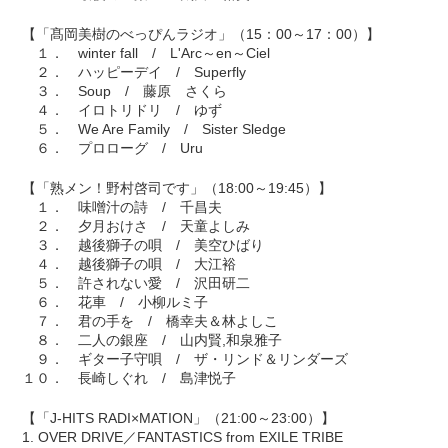
【「髙岡美樹のべっぴんラジオ」（15：00～17：00）】
１． winter fall / L'Arc～en～Ciel
２． ハッピーデイ / Superfly
３． Soup / 藤原 さくら
４． イロトリドリ / ゆず
５． We Are Family / Sister Sledge
６． プロローグ / Uru
【「熟メン！野村啓司です」（18:00～19:45）】
１． 味噌汁の詩 / 千昌夫
２． 夕月おけさ / 天童よしみ
３． 越後獅子の唄 / 美空ひばり
４． 越後獅子の唄 / 大江裕
５． 許されない愛 / 沢田研二
６． 花車 / 小柳ルミ子
７． 君の手を / 橋幸夫＆林よしこ
８． 二人の銀座 / 山内賢,和泉雅子
９． ギター子守唄 / ザ・リンド＆リンダーズ
１０． 長崎しぐれ / 島津悦子
【「J-HITS RADI×MATION」（21:00～23:00）】
1. OVER DRIVE／FANTASTICS from EXILE TRIBE