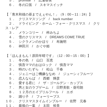
５． promise / 広瀬香美
６． 冬の口笛 / スキマスイッチ
【「青木和雄の昼までえぇやん！」（9：00～11：24）】
１． クリスマスソング / back number
２． ドライビング・ホーム・フォー・クリスマス / クリ
ス・レア
３． メランコリー / 梓みちよ
４． 雪のクリスマス / DREAMS COME TRUE
５． シクラメンのかほり / 布施明
６． 神田川 / かぐや姫
【「ほんまもん！原田年晴です」（12：00～15：00）】
１． 冬の色 / 山口 百恵
２． 慎吾ママのおはロック / 慎吾ママ
３． 時のいたずら / 松山 千春
４． ジェニーはご機嫌ななめ / ジューシィフルーツ
５． 恋人ならば / 西郷 輝彦
６． 愛する君に / ザ・ゴールデン・カップス
７． 男と女のラブゲーム / 日野美歌・葵司朗
８． １２月のエイプリルフール / エポ
９． 踊り子 / フォーリーブス
１０． クリスマスタイムインブルー / 佐野 元春
１１． 最後の一葉 / 太田 裕美